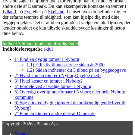
Hvis du søger en tømrer uden for Nyborg, kan du finde et firma i
andre dele af Danmark. Du kan eksempelvis kontakte en tømrer i
Jylland
, på
Fyn
eller på
Sjælland
. Uanset hvor du befinder dig, er
der erfarne tømrere til rådighed, som kan hjælpe dig med dine
byggeprojekter. Det er altid en god idé at vælge en lokal tømrer, der
kender området og kan tilbyde skræddersyede løsninger til netop
dine behov.
Indhent 3 tilbud, gratis og uforpligtende
Indholdsfortegnelse
skjul
1)
Find en dygtig tømrer i Nyborg
1.1)
Effektiv tilbudsservice siden år 2000
1.2)
Sådan indhenter du 3 tilbud på en byggeopgave
2)
Hvad kan en tømrer i Nyborg hjælpe med?
3)
Hvad koster en tømrer i Nyborg?
4)
Fordele ved at vælge tømrer i Nyborg
5)
Oversigt over tømrerfirmaer i Nyborg eller hele Nyborg
kommune
6)
Søg efter en dygtig tømrer i de omkringliggende byer til
Nyborg?
7)
Find en tømrer i andre dele af Danmark
Copyright 2026 - Pilanto Aps
Forside