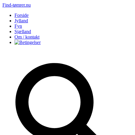
Find-tømrer.nu
Forside
Jylland
Fyn
Sjælland
Om / kontakt