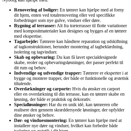
Renovering af boliger:
En tømrer kan hjælpe med at forny
dit hjem, enten ved totalrenovering eller ved specifikke
forbedringer som nye gulve, vinduer eller døre.
Bygning af terrasser:
Alt fra træterrasser til flotte variationer
med kompositmaterialer kan designes og bygges af en tømrer
med ekspertise.
Tagarbejde:
Tømrere kan håndtere reparation og udskiftning
af tagkonstruktioner, herunder montering af tagbeklædning,
isolering og tagvinduer.
Skab og opbevaring:
Du kan få lavet specialdesignede
skabe, reoler og opbevaringsløsninger, der passer perfekt til
dit rum og behov.
Indvendige og udvendige trapper:
Tømrere er eksperter i at
bygge og montere trapper, der både er funktionelle og æstetisk
tiltalende.
Overdækninger og carporte:
Hvis du ønsker en carport
eller en overdækning til din terrasse, kan en tømrer skabe en
løsning, der både er praktisk og dekorativ.
Specialløsninger:
Har du en unik idé, kan tømreren ofte
realisere den gennem skræddersyede løsninger, der opfylder
dine ønsker og behov.
Dør- og vinduesmontering:
En tømrer kan hjælpe med at
installere nye døre og vinduer, hvilket kan forbedre både
isolering og æstetik i dit hjem.