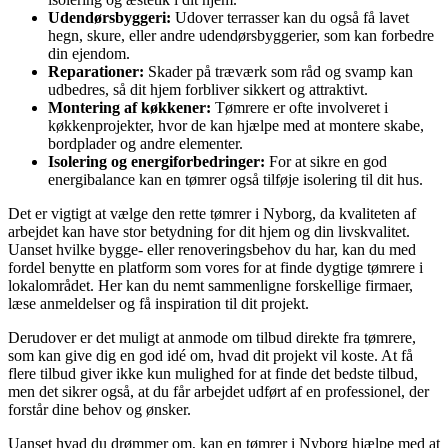
Udendørsbyggeri:
Udover terrasser kan du også få lavet
hegn, skure, eller andre udendørsbyggerier, som kan forbedre
din ejendom.
Reparationer:
Skader på træværk som råd og svamp kan
udbedres, så dit hjem forbliver sikkert og attraktivt.
Montering af køkkener:
Tømrere er ofte involveret i
køkkenprojekter, hvor de kan hjælpe med at montere skabe,
bordplader og andre elementer.
Isolering og energiforbedringer:
For at sikre en god
energibalance kan en tømrer også tilføje isolering til dit hus.
Det er vigtigt at vælge den rette tømrer i Nyborg, da kvaliteten af
arbejdet kan have stor betydning for dit hjem og din livskvalitet.
Uanset hvilke bygge- eller renoveringsbehov du har, kan du med
fordel benytte en platform som vores for at finde dygtige tømrere i
lokalområdet. Her kan du nemt sammenligne forskellige firmaer,
læse anmeldelser og få inspiration til dit projekt.
Derudover er det muligt at anmode om tilbud direkte fra tømrere,
som kan give dig en god idé om, hvad dit projekt vil koste. At få
flere tilbud giver ikke kun mulighed for at finde det bedste tilbud,
men det sikrer også, at du får arbejdet udført af en professionel, der
forstår dine behov og ønsker.
Uanset hvad du drømmer om, kan en tømrer i Nyborg hjælpe med at