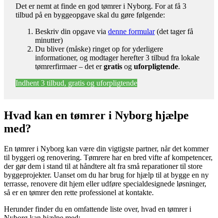
Det er nemt at finde en god tømrer i Nyborg. For at få 3
tilbud på en byggeopgave skal du gøre følgende:
Beskriv din opgave via
denne formular
(det tager få
minutter)
Du bliver (måske) ringet op for yderligere
informationer, og modtager herefter 3 tilbud fra lokale
tømrerfirmaer – det er
gratis
og
uforpligtende
.
Indhent 3 tilbud, gratis og uforpligtende
Hvad kan en tømrer i Nyborg hjælpe
med?
En tømrer i Nyborg kan være din vigtigste partner, når det kommer
til byggeri og renovering. Tømrere har en bred vifte af kompetencer,
der gør dem i stand til at håndtere alt fra små reparationer til store
byggeprojekter. Uanset om du har brug for hjælp til at bygge en ny
terrasse, renovere dit hjem eller udføre specialdesignede løsninger,
så er en tømrer den rette professionel at kontakte.
Herunder finder du en omfattende liste over, hvad en tømrer i
Nyborg kan hjælpe med: