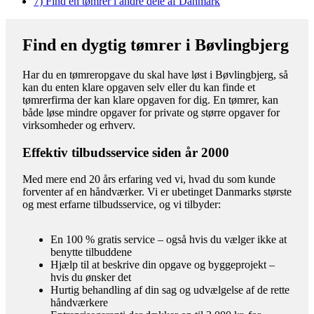
7)
Find en tømrer i andre dele af Danmark
Find en dygtig tømrer i Bøvlingbjerg
Har du en tømreropgave du skal have løst i Bøvlingbjerg, så
kan du enten klare opgaven selv eller du kan finde et
tømrerfirma der kan klare opgaven for dig. En tømrer, kan
både løse mindre opgaver for private og større opgaver for
virksomheder og erhverv.
Effektiv tilbudsservice siden år 2000
Med mere end 20 års erfaring ved vi, hvad du som kunde
forventer af en håndværker. Vi er ubetinget Danmarks største
og mest erfarne tilbudsservice, og vi tilbyder:
En 100 % gratis service – også hvis du vælger ikke at
benytte tilbuddene
Hjælp til at beskrive din opgave og byggeprojekt –
hvis du ønsker det
Hurtig behandling af din sag og udvælgelse af de rette
håndværkere