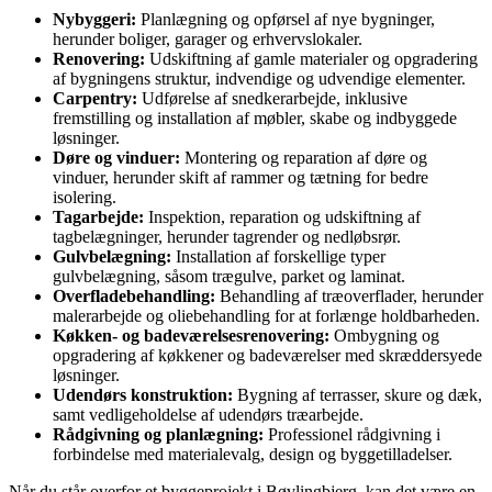
Nybyggeri:
Planlægning og opførsel af nye bygninger,
herunder boliger, garager og erhvervslokaler.
Renovering:
Udskiftning af gamle materialer og opgradering
af bygningens struktur, indvendige og udvendige elementer.
Carpentry:
Udførelse af snedkerarbejde, inklusive
fremstilling og installation af møbler, skabe og indbyggede
løsninger.
Døre og vinduer:
Montering og reparation af døre og
vinduer, herunder skift af rammer og tætning for bedre
isolering.
Tagarbejde:
Inspektion, reparation og udskiftning af
tagbelægninger, herunder tagrender og nedløbsrør.
Gulvbelægning:
Installation af forskellige typer
gulvbelægning, såsom trægulve, parket og laminat.
Overfladebehandling:
Behandling af træoverflader, herunder
malerarbejde og oliebehandling for at forlænge holdbarheden.
Køkken- og badeværelsesrenovering:
Ombygning og
opgradering af køkkener og badeværelser med skræddersyede
løsninger.
Udendørs konstruktion:
Bygning af terrasser, skure og dæk,
samt vedligeholdelse af udendørs træarbejde.
Rådgivning og planlægning:
Professionel rådgivning i
forbindelse med materialevalg, design og byggetilladelser.
Når du står overfor et byggeprojekt i Bøvlingbjerg, kan det være en