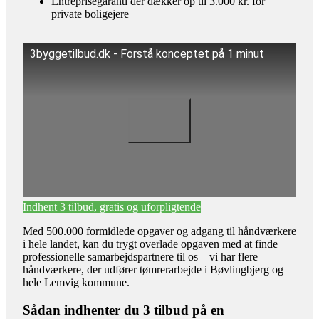
Entreprisegaranti der dækker op til 3.000 kr. for
private boligejere
3byggetilbud.dk - Forstå konceptet på 1 minut
Indhent 3 tilbud, gratis og uforpligtende
Med 500.000 formidlede opgaver og adgang til håndværkere
i hele landet, kan du trygt overlade opgaven med at finde
professionelle samarbejdspartnere til os – vi har flere
håndværkere, der udfører tømrerarbejde i Bøvlingbjerg og
hele Lemvig kommune.
Sådan indhenter du 3 tilbud på en