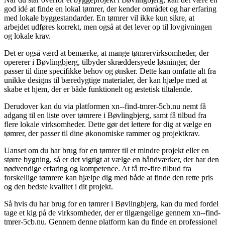
god idé at finde en lokal tømrer, der kender området og har erfaring
med lokale byggestandarder. En tømrer vil ikke kun sikre, at
arbejdet udføres korrekt, men også at det lever op til lovgivningen
og lokale krav.
Det er også værd at bemærke, at mange tømrervirksomheder, der
opererer i Bøvlingbjerg, tilbyder skræddersyede løsninger, der
passer til dine specifikke behov og ønsker. Dette kan omfatte alt fra
unikke designs til bæredygtige materialer, der kan hjælpe med at
skabe et hjem, der er både funktionelt og æstetisk tiltalende.
Derudover kan du via platformen xn--find-tmrer-5cb.nu nemt få
adgang til en liste over tømrere i Bøvlingbjerg, samt få tilbud fra
flere lokale virksomheder. Dette gør det lettere for dig at vælge en
tømrer, der passer til dine økonomiske rammer og projektkrav.
Uanset om du har brug for en tømrer til et mindre projekt eller en
større bygning, så er det vigtigt at vælge en håndværker, der har den
nødvendige erfaring og kompetence. At få tre-fire tilbud fra
forskellige tømrere kan hjælpe dig med både at finde den rette pris
og den bedste kvalitet i dit projekt.
Så hvis du har brug for en tømrer i Bøvlingbjerg, kan du med fordel
tage et kig på de virksomheder, der er tilgængelige gennem xn--find-
tmrer-5cb.nu. Gennem denne platform kan du finde en professionel