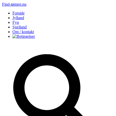
Find-tømrer.nu
Forside
Jylland
Fyn
Sjælland
Om / kontakt