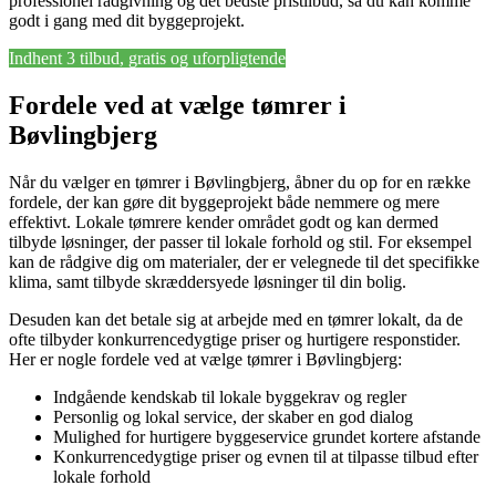
professionel rådgivning og det bedste pristilbud, så du kan komme
godt i gang med dit byggeprojekt.
Indhent 3 tilbud, gratis og uforpligtende
Fordele ved at vælge tømrer i
Bøvlingbjerg
Når du vælger en tømrer i Bøvlingbjerg, åbner du op for en række
fordele, der kan gøre dit byggeprojekt både nemmere og mere
effektivt. Lokale tømrere kender området godt og kan dermed
tilbyde løsninger, der passer til lokale forhold og stil. For eksempel
kan de rådgive dig om materialer, der er velegnede til det specifikke
klima, samt tilbyde skræddersyede løsninger til din bolig.
Desuden kan det betale sig at arbejde med en tømrer lokalt, da de
ofte tilbyder konkurrencedygtige priser og hurtigere responstider.
Her er nogle fordele ved at vælge tømrer i Bøvlingbjerg:
Indgående kendskab til lokale byggekrav og regler
Personlig og lokal service, der skaber en god dialog
Mulighed for hurtigere byggeservice grundet kortere afstande
Konkurrencedygtige priser og evnen til at tilpasse tilbud efter
lokale forhold