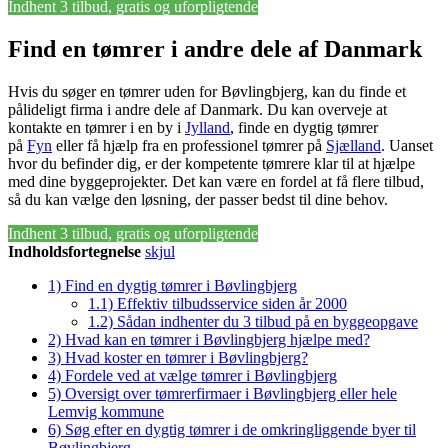
Indhent 3 tilbud, gratis og uforpligtende
Find en tømrer i andre dele af Danmark
Hvis du søger en tømrer uden for Bøvlingbjerg, kan du finde et
pålideligt firma i andre dele af Danmark. Du kan overveje at
kontakte en tømrer i en by i
Jylland
, finde en dygtig tømrer
på
Fyn
eller få hjælp fra en professionel tømrer på
Sjælland
. Uanset
hvor du befinder dig, er der kompetente tømrere klar til at hjælpe
med dine byggeprojekter. Det kan være en fordel at få flere tilbud,
så du kan vælge den løsning, der passer bedst til dine behov.
Indhent 3 tilbud, gratis og uforpligtende
Indholdsfortegnelse
skjul
1)
Find en dygtig tømrer i Bøvlingbjerg
1.1)
Effektiv tilbudsservice siden år 2000
1.2)
Sådan indhenter du 3 tilbud på en byggeopgave
2)
Hvad kan en tømrer i Bøvlingbjerg hjælpe med?
3)
Hvad koster en tømrer i Bøvlingbjerg?
4)
Fordele ved at vælge tømrer i Bøvlingbjerg
5)
Oversigt over tømrerfirmaer i Bøvlingbjerg eller hele
Lemvig kommune
6)
Søg efter en dygtig tømrer i de omkringliggende byer til
Bøvlingbjerg