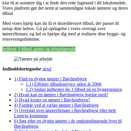
klar til at assistere dig i at finde den rette fagmand i dit lokalområde.
Vores platform gør det nemt at sammenligne lokale tømrere og deres
tilbud.
Med vores hjælp kan du få et skræddersyet tilbud, der passer til
netop dine behov. Gå på opdagelse i vores oversigt over
tømrerfirmaer, og lad os hjælpe dig med at realisere dine bygge- og
renoveringsdrømme.
Indhent 3 tilbud, gratis og uforpligtende
Indholdsfortegnelse
skjul
1)
Find en dygtig tømrer i Bøvlingbjerg
1.1)
Effektiv tilbudsservice siden år 2000
1.2)
Sådan indhenter du 3 tilbud på en byggeopgave
2)
Hvad kan en tømrer i Bøvlingbjerg hjælpe med?
3)
Hvad koster en tømrer i Bøvlingbjerg?
4)
Fordele ved at vælge tømrer i Bøvlingbjerg
5)
Oversigt over tømrerfirmaer i Bøvlingbjerg eller hele
Lemvig kommune
6)
Søg efter en dygtig tømrer i de omkringliggende byer til
Bøvlingbjerg