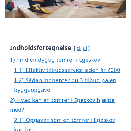
Indholdsfortegnelse
skjul
1)
Find en dygtig tømrer i Egeskov
1.1)
Effektiv tilbudsservice siden år 2000
1.2)
Sådan indhenter du 3 tilbud på en
byggeopgave
2)
Hvad kan en tømrer i Egeskov hjælpe
med?
2.1)
Opgaver, som en tømrer i Egeskov
kan løse