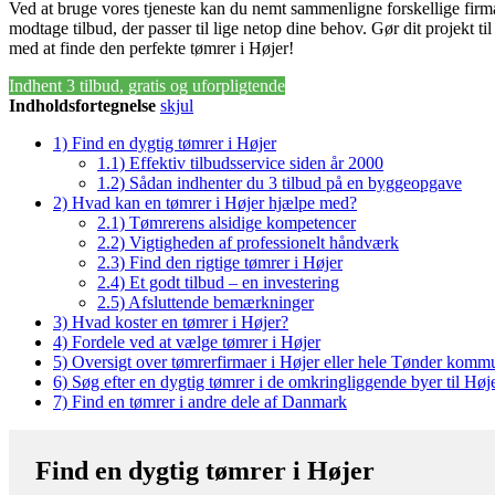
Ved at bruge vores tjeneste kan du nemt sammenligne forskellige firm
modtage tilbud, der passer til lige netop dine behov. Gør dit projekt ti
med at finde den perfekte tømrer i Højer!
Indhent 3 tilbud, gratis og uforpligtende
Indholdsfortegnelse
skjul
1)
Find en dygtig tømrer i Højer
1.1)
Effektiv tilbudsservice siden år 2000
1.2)
Sådan indhenter du 3 tilbud på en byggeopgave
2)
Hvad kan en tømrer i Højer hjælpe med?
2.1)
Tømrerens alsidige kompetencer
2.2)
Vigtigheden af professionelt håndværk
2.3)
Find den rigtige tømrer i Højer
2.4)
Et godt tilbud – en investering
2.5)
Afsluttende bemærkninger
3)
Hvad koster en tømrer i Højer?
4)
Fordele ved at vælge tømrer i Højer
5)
Oversigt over tømrerfirmaer i Højer eller hele Tønder komm
6)
Søg efter en dygtig tømrer i de omkringliggende byer til Høj
7)
Find en tømrer i andre dele af Danmark
Find en dygtig tømrer i Højer