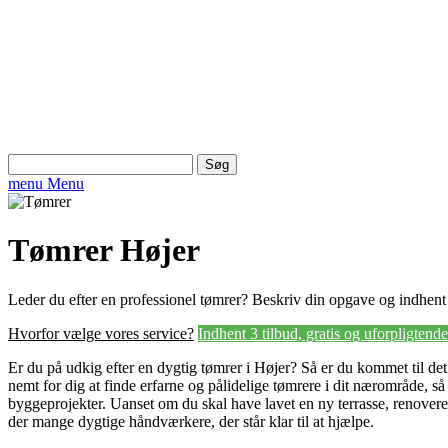
Søg
efter:
menu
Menu
Tømrer Højer
Leder du efter en professionel tømrer? Beskriv din opgave og indhent 3
Hvorfor vælge vores service?
Indhent 3 tilbud, gratis og uforpligtende
Er du på udkig efter en dygtig tømrer i Højer? Så er du kommet til det 
nemt for dig at finde erfarne og pålidelige tømrere i dit nærområde, så 
byggeprojekter. Uanset om du skal have lavet en ny terrasse, renoveret 
der mange dygtige håndværkere, der står klar til at hjælpe.