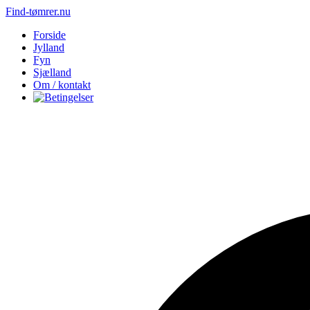
Find-tømrer.nu
Forside
Jylland
Fyn
Sjælland
Om / kontakt