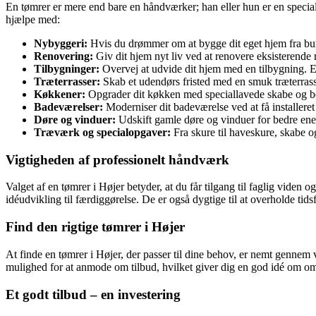
En tømrer er mere end bare en håndværker; han eller hun er en special
hjælpe med:
Nybyggeri:
Hvis du drømmer om at bygge dit eget hjem fra bund
Renovering:
Giv dit hjem nyt liv ved at renovere eksisterende
Tilbygninger:
Overvej at udvide dit hjem med en tilbygning. E
Træterrasser:
Skab et udendørs fristed med en smuk træterrass
Køkkener:
Opgrader dit køkken med speciallavede skabe og bo
Badeværelser:
Moderniser dit badeværelse ved at få installeret
Døre og vinduer:
Udskift gamle døre og vinduer for bedre energ
Træværk og specialopgaver:
Fra skure til haveskure, skabe o
Vigtigheden af professionelt håndværk
Valget af en tømrer i Højer betyder, at du får tilgang til faglig vide
idéudvikling til færdiggørelse. De er også dygtige til at overholde tids
Find den rigtige tømrer i Højer
At finde en tømrer i Højer, der passer til dine behov, er nemt gennem
mulighed for at anmode om tilbud, hvilket giver dig en god idé om omk
Et godt tilbud – en investering