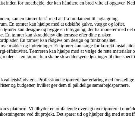
ist inden for træarbejde, der kan håndtere en bred vifte af opgaver. Ned
en, kan en tømrer bistå med alt fra fundament til taglægning.
 rum. En tømrer kan hjælpe med at udskifte gulve, vægge og lofter.
n tømrer kan designe og bygge en tilbygning, der harmonerer med det e
e. En tømrer kan skræddersy din terrasse efter dine ønsker.
rdplader. En tømrer kan rådgive om design og funktionalitet.
 nye møbler og indretninger. En tømrer kan sørge for korrekt installation
i-effektivitet. Tømreren kan hjælpe med at vælge de rette materialer og
g reoler — en tømrer kan skabe skræddersyede løsninger til dine specif
n og kvalitetshåndværk. Professionelle tømrere har erfaring med forskel
frister og budgetter, hvilket gør dem til pålidelige samarbejdspartnere.
 vores platform. Vi tilbyder en omfattende oversigt over tømrere i områd
ostningerne ved dit projekt. Det sparer tid og hjælper dig med at træff