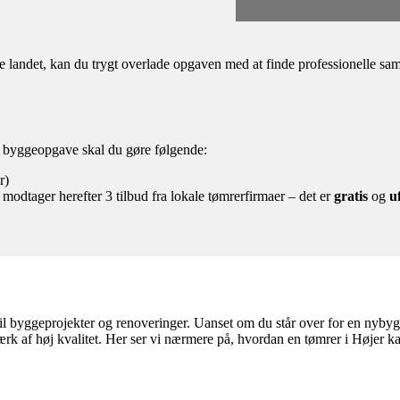
andet, kan du trygt overlade opgaven med at finde professionelle samar
en byggeopgave skal du gøre følgende:
r)
 modtager herefter 3 tilbud fra lokale tømrerfirmaer – det er
gratis
og
u
l byggeprojekter og renoveringer. Uanset om du står over for en nybygni
ærk af høj kvalitet. Her ser vi nærmere på, hvordan en tømrer i Højer k