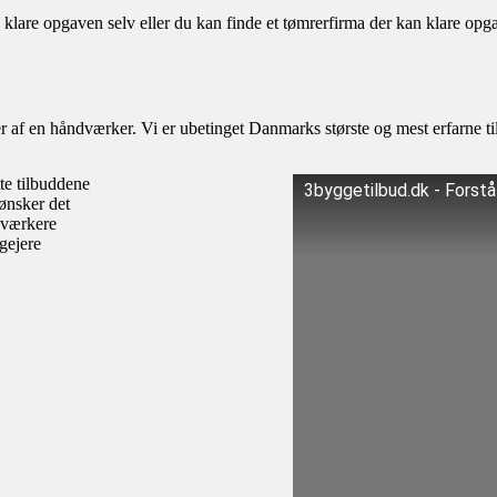
 klare opgaven selv eller du kan finde et tømrerfirma der kan klare opg
af en håndværker. Vi er ubetinget Danmarks største og mest erfarne til
te tilbuddene
3byggetilbud.dk - Forst
ønsker det
dværkere
igejere