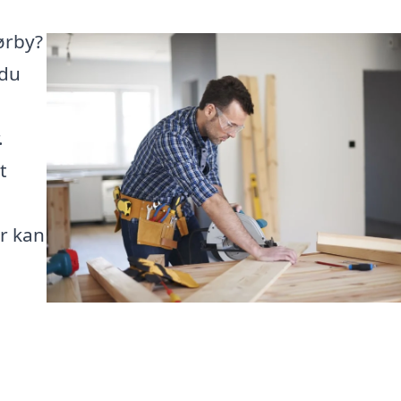
ørby?
 du
.
t
er kan