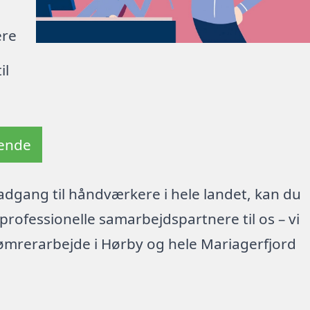
ere
il
tende
dgang til håndværkere i hele landet, kan du
rofessionelle samarbejdspartnere til os – vi
ømrerarbejde i Hørby og hele Mariagerfjord