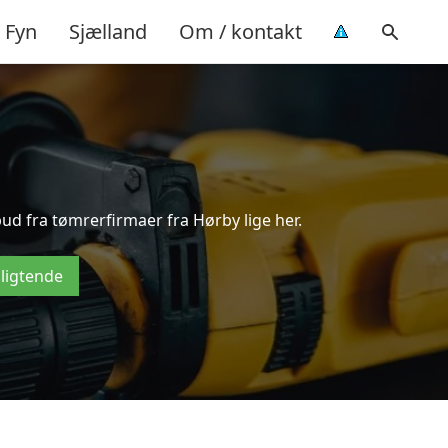
Fyn
Sjælland
Om / kontakt
ud fra tømrerfirmaer fra Hørby lige her.
pligtende