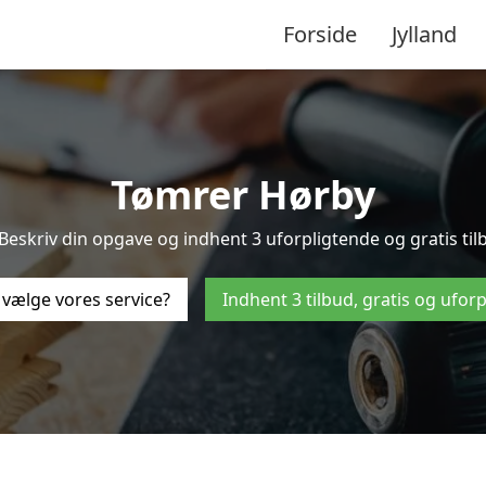
Forside
Jylland
Tømrer Hørby
Beskriv din opgave og indhent 3 uforpligtende og gratis tilb
 vælge vores service?
Indhent 3 tilbud, gratis og ufor