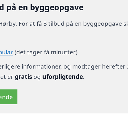
ud på en byggeopgave
Hørby. For at få 3 tilbud på en byggeopgave s
mular
(det tager få minutter)
derligere informationer, og modtager herefter 
det er
gratis
og
uforpligtende
.
tende