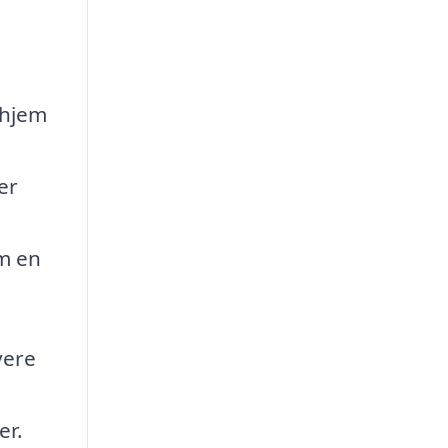
 hjem
er
om en
vere
er.