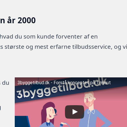
en år 2000
 hvad du som kunde forventer af en
 største og mest erfarne tilbudsservice, og v
s du
3byggetilbud.dk - Forstå konceptet på 1 minut
g