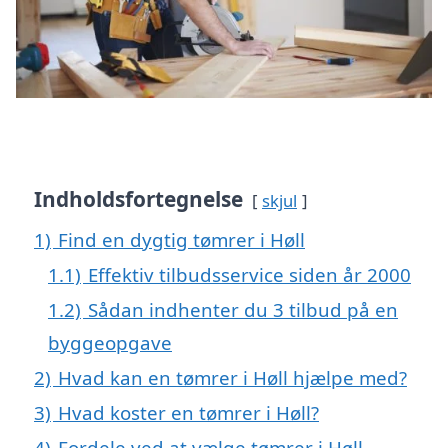
Indholdsfortegnelse
skjul
1)
Find en dygtig tømrer i Høll
1.1)
Effektiv tilbudsservice siden år 2000
1.2)
Sådan indhenter du 3 tilbud på en
byggeopgave
2)
Hvad kan en tømrer i Høll hjælpe med?
3)
Hvad koster en tømrer i Høll?
4)
Fordele ved at vælge tømrer i Høll