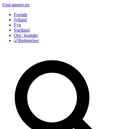
Find-tømrer.nu
Forside
Jylland
Fyn
Sjælland
Om / kontakt