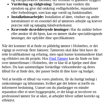
Vurdering og rådgivning:
Tømrere kan vurdere din
ejendom og give råd omkring vedligeholdelse, reparationer
eller forbedringer, som kan øge værdi og funktionalitet.
Installationsarbejde:
Installation af døre, vinduer og andre
træstrukturer er en essentiel del af tømreres arbejde og kræver
præcise mål og nøjagtig håndværkskunst.
Krævende skræddersyede løsninger:
Har du unikke behov
eller ønsker til dit hjem, kan en tømrer skabe specialdesignede
løsninger, der opfylder dine specifikationer.
Når det kommer til at finde en pålidelig tømrer i Holstebro, er det
vigtigt at overveje flere faktorer. Tømreren skal ikke blot have de
rette kvalifikationer og erfaring, men også kunne kommunikere klart
og effektivt om dit projekt. Hos
Find Tømrer
kan du finde en liste
over tømrerfirmaer i Holstebro, der er klar til at hjælpe med dine
behov. Du kan sammenligne forskellige virksomheder og deres
tilbud for at finde den, der passer bedst til dine krav og budget.
Ved at bestille et tilbud via vores platform, får du hurtigt indsigt i
omkostninger og tidsrammer, hvilket gør det lettere at træffe en
informeret beslutning. Uanset om du planlægger en mindre
reparation eller et stort byggeprojekt, er det klogt at involvere en
professionel tømrer for at sikre, at arbejdet bliver udført korrekt og
effektivt.