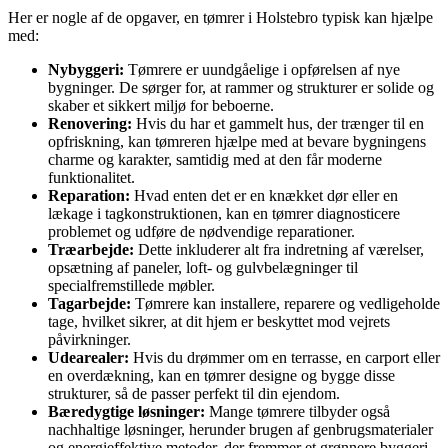
Her er nogle af de opgaver, en tømrer i Holstebro typisk kan hjælpe
med:
Nybyggeri:
Tømrere er uundgåelige i opførelsen af nye
bygninger. De sørger for, at rammer og strukturer er solide og
skaber et sikkert miljø for beboerne.
Renovering:
Hvis du har et gammelt hus, der trænger til en
opfriskning, kan tømreren hjælpe med at bevare bygningens
charme og karakter, samtidig med at den får moderne
funktionalitet.
Reparation:
Hvad enten det er en knækket dør eller en
lækage i tagkonstruktionen, kan en tømrer diagnosticere
problemet og udføre de nødvendige reparationer.
Træarbejde:
Dette inkluderer alt fra indretning af værelser,
opsætning af paneler, loft- og gulvbelægninger til
specialfremstillede møbler.
Tagarbejde:
Tømrere kan installere, reparere og vedligeholde
tage, hvilket sikrer, at dit hjem er beskyttet mod vejrets
påvirkninger.
Udearealer:
Hvis du drømmer om en terrasse, en carport eller
en overdækning, kan en tømrer designe og bygge disse
strukturer, så de passer perfekt til din ejendom.
Bæredygtige løsninger:
Mange tømrere tilbyder også
nachhaltige løsninger, herunder brugen af genbrugsmaterialer
og energieffektive metoder, der fremmer et grønnere byggeri.