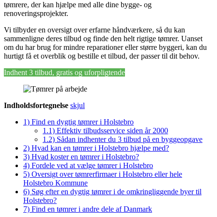
tømrere, der kan hjælpe med alle dine bygge- og
renoveringsprojekter.
Vi tilbyder en oversigt over erfarne håndværkere, så du kan
sammenligne deres tilbud og finde den helt rigtige tømrer. Uanset
om du har brug for mindre reparationer eller større byggeri, kan du
hurtigt få et overblik og bestille et tilbud, der passer til dit behov.
Indhent 3 tilbud, gratis og uforpligtende
Indholdsfortegnelse
skjul
1)
Find en dygtig tømrer i Holstebro
1.1)
Effektiv tilbudsservice siden år 2000
1.2)
Sådan indhenter du 3 tilbud på en byggeopgave
2)
Hvad kan en tømrer i Holstebro hjælpe med?
3)
Hvad koster en tømrer i Holstebro?
4)
Fordele ved at vælge tømrer i Holstebro
5)
Oversigt over tømrerfirmaer i Holstebro eller hele
Holstebro Kommune
6)
Søg efter en dygtig tømrer i de omkringliggende byer til
Holstebro?
7)
Find en tømrer i andre dele af Danmark