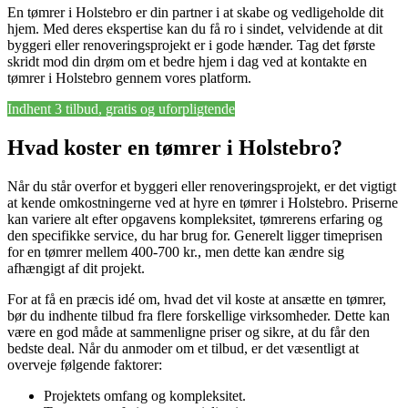
En tømrer i Holstebro er din partner i at skabe og vedligeholde dit
hjem. Med deres ekspertise kan du få ro i sindet, velvidende at dit
byggeri eller renoveringsprojekt er i gode hænder. Tag det første
skridt mod din drøm om et bedre hjem i dag ved at kontakte en
tømrer i Holstebro gennem vores platform.
Indhent 3 tilbud, gratis og uforpligtende
Hvad koster en tømrer i Holstebro?
Når du står overfor et byggeri eller renoveringsprojekt, er det vigtigt
at kende omkostningerne ved at hyre en tømrer i Holstebro. Priserne
kan variere alt efter opgavens kompleksitet, tømrerens erfaring og
den specifikke service, du har brug for. Generelt ligger timeprisen
for en tømrer mellem 400-700 kr., men dette kan ændre sig
afhængigt af dit projekt.
For at få en præcis idé om, hvad det vil koste at ansætte en tømrer,
bør du indhente tilbud fra flere forskellige virksomheder. Dette kan
være en god måde at sammenligne priser og sikre, at du får den
bedste deal. Når du anmoder om et tilbud, er det væsentligt at
overveje følgende faktorer:
Projektets omfang og kompleksitet.