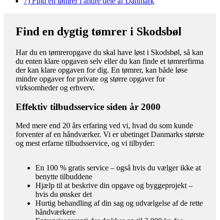
7)
Find en tømrer i andre dele af Danmark
Find en dygtig tømrer i Skodsbøl
Har du en tømreropgave du skal have løst i Skodsbøl, så kan
du enten klare opgaven selv eller du kan finde et tømrerfirma
der kan klare opgaven for dig. En tømrer, kan både løse
mindre opgaver for private og større opgaver for
virksomheder og erhverv.
Effektiv tilbudsservice siden år 2000
Med mere end 20 års erfaring ved vi, hvad du som kunde
forventer af en håndværker. Vi er ubetinget Danmarks største
og mest erfarne tilbudsservice, og vi tilbyder:
En 100 % gratis service – også hvis du vælger ikke at
benytte tilbuddene
Hjælp til at beskrive din opgave og byggeprojekt –
hvis du ønsker det
Hurtig behandling af din sag og udvælgelse af de rette
håndværkere