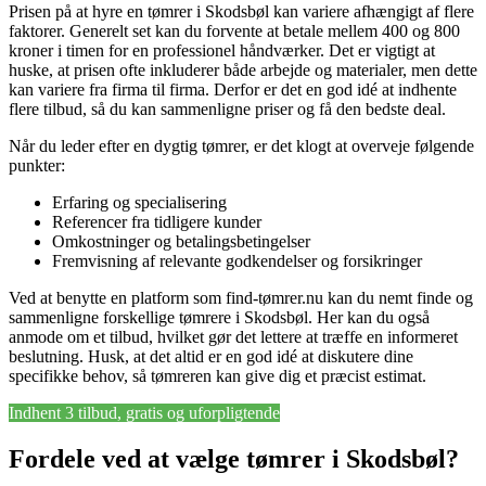
Prisen på at hyre en tømrer i Skodsbøl kan variere afhængigt af flere
faktorer. Generelt set kan du forvente at betale mellem 400 og 800
kroner i timen for en professionel håndværker. Det er vigtigt at
huske, at prisen ofte inkluderer både arbejde og materialer, men dette
kan variere fra firma til firma. Derfor er det en god idé at indhente
flere tilbud, så du kan sammenligne priser og få den bedste deal.
Når du leder efter en dygtig tømrer, er det klogt at overveje følgende
punkter:
Erfaring og specialisering
Referencer fra tidligere kunder
Omkostninger og betalingsbetingelser
Fremvisning af relevante godkendelser og forsikringer
Ved at benytte en platform som find-tømrer.nu kan du nemt finde og
sammenligne forskellige tømrere i Skodsbøl. Her kan du også
anmode om et tilbud, hvilket gør det lettere at træffe en informeret
beslutning. Husk, at det altid er en god idé at diskutere dine
specifikke behov, så tømreren kan give dig et præcist estimat.
Indhent 3 tilbud, gratis og uforpligtende
Fordele ved at vælge tømrer i Skodsbøl?