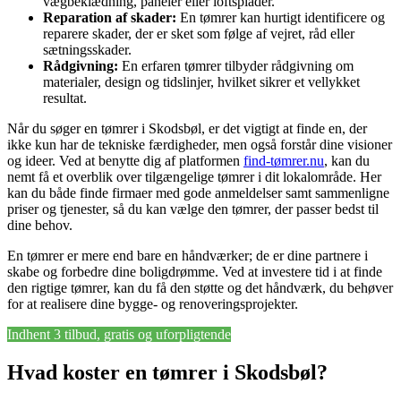
vægbeklædning, paneler eller loftsplader.
Reparation af skader:
En tømrer kan hurtigt identificere og
reparere skader, der er sket som følge af vejret, råd eller
sætningsskader.
Rådgivning:
En erfaren tømrer tilbyder rådgivning om
materialer, design og tidslinjer, hvilket sikrer et vellykket
resultat.
Når du søger en tømrer i Skodsbøl, er det vigtigt at finde en, der
ikke kun har de tekniske færdigheder, men også forstår dine visioner
og ideer. Ved at benytte dig af platformen
find-tømrer.nu
, kan du
nemt få et overblik over tilgængelige tømrer i dit lokalområde. Her
kan du både finde firmaer med gode anmeldelser samt sammenligne
priser og tjenester, så du kan vælge den tømrer, der passer bedst til
dine behov.
En tømrer er mere end bare en håndværker; de er dine partnere i
skabe og forbedre dine boligdrømme. Ved at investere tid i at finde
den rigtige tømrer, kan du få den støtte og det håndværk, du behøver
for at realisere dine bygge- og renoveringsprojekter.
Indhent 3 tilbud, gratis og uforpligtende
Hvad koster en tømrer i Skodsbøl?