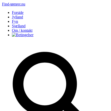
Find-tømrer.nu
Forside
Jylland
Fyn
Sjælland
Om / kontakt