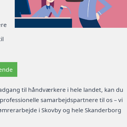
ere
il
tende
dgang til håndværkere i hele landet, kan du
rofessionelle samarbejdspartnere til os – vi
tømrerarbejde i Skovby og hele Skanderborg