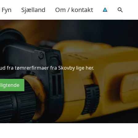
Fyn
Sjælland
Om / kontakt
ud fra tømrerfirmaer fra Skovby lige her.
pligtende