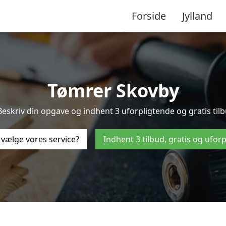
Forside
Jylland
Tømrer Skovby
eskriv din opgave og indhent 3 uforpligtende og gratis tilb
 vælge vores service?
Indhent 3 tilbud, gratis og ufor