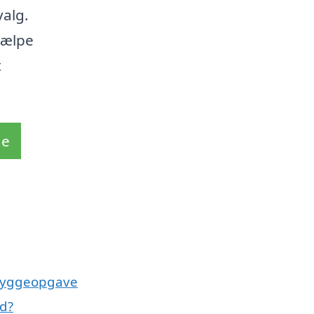
valg.
hjælpe
t
de
 byggeopgave
d?