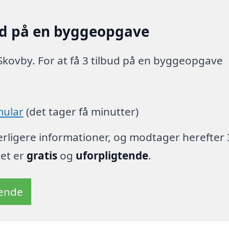
ud på en byggeopgave
Skovby. For at få 3 tilbud på en byggeopgave
mular
(det tager få minutter)
derligere informationer, og modtager herefter 
det er
gratis
og
uforpligtende
.
tende