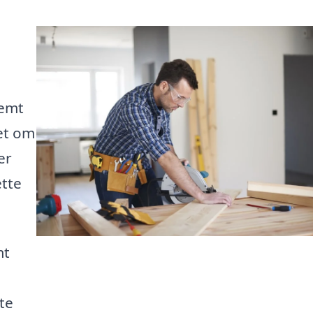
nemt
set om
er
ette
mt
te