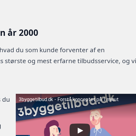
en år 2000
 hvad du som kunde forventer af en
 største og mest erfarne tilbudsservice, og v
s du
3byggetilbud.dk - Forstå konceptet på 1 minut
g