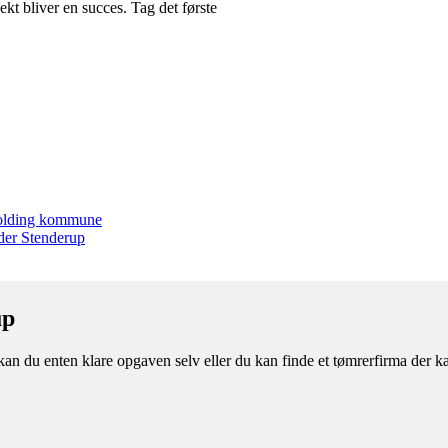
ekt bliver en succes. Tag det første
 Kolding kommune
nder Stenderup
up
an du enten klare opgaven selv eller du kan finde et tømrerfirma der k