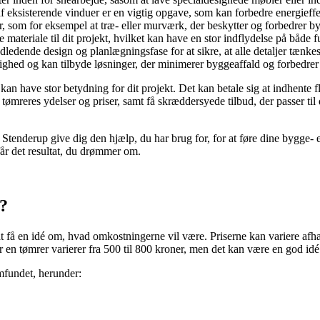
af eksisterende vinduer er en vigtig opgave, som kan forbedre energieffek
 som for eksempel at træ- eller murværk, der beskytter og forbedrer 
ateriale til dit projekt, hvilket kan have en stor indflydelse på både fu
dledende design og planlægningsfase for at sikre, at alle detaljer tænke
hed og kan tilbyde løsninger, der minimerer byggeaffald og forbedrer 
an have stor betydning for dit projekt. Det kan betale sig at indhente f
ømreres ydelser og priser, samt få skræddersyede tilbud, der passer til 
 Stenderup give dig den hjælp, du har brug for, for at føre dine bygge- e
 får det resultat, du drømmer om.
?
at få en idé om, hvad omkostningerne vil være. Priserne kan variere afhæ
en tømrer varierer fra 500 til 800 kroner, men det kan være en god idé at
mfundet, herunder: