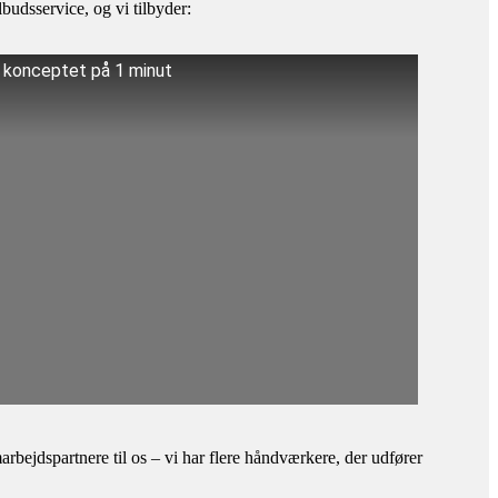
budsservice, og vi tilbyder:
å konceptet på 1 minut
bejdspartnere til os – vi har flere håndværkere, der udfører