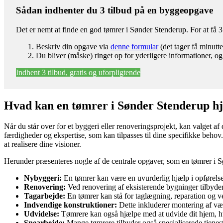
Sådan indhenter du 3 tilbud på en byggeopgave
Det er nemt at finde en god tømrer i Sønder Stenderup. For at få 
Beskriv din opgave via
denne formular
(det tager få minutte
Du bliver (måske) ringet op for yderligere informationer, og
Indhent 3 tilbud, gratis og uforpligtende
Hvad kan en tømrer i Sønder Stenderup h
Når du står over for et byggeri eller renoveringsprojekt, kan valget af
færdigheder og ekspertise, som kan tilpasses til dine specifikke beho
at realisere dine visioner.
Herunder præsenteres nogle af de centrale opgaver, som en tømrer i S
Nybyggeri:
En tømrer kan være en uvurderlig hjælp i opførelsen 
Renovering:
Ved renovering af eksisterende bygninger tilbyder 
Tagarbejde:
En tømrer kan stå for taglægning, reparation og ved
Indvendige konstruktioner:
Dette inkluderer montering af væg
Udvidelse:
Tømrere kan også hjælpe med at udvide dit hjem, hv
Snearbejde:
Mange tømrere tilbyder også specialiserede tjenes