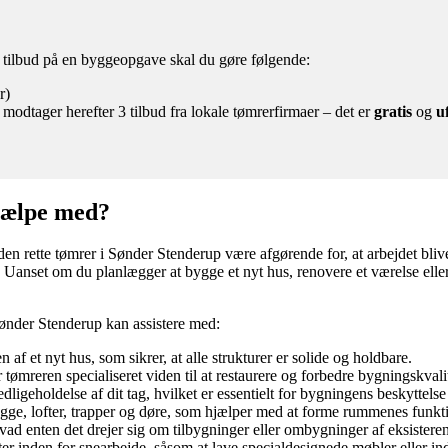
3 tilbud på en byggeopgave skal du gøre følgende:
r)
 modtager herefter 3 tilbud fra lokale tømrerfirmaer – det er
gratis
og
u
jælpe med?
 den rette tømrer i Sønder Stenderup være afgørende for, at arbejdet blive
v. Uanset om du planlægger at bygge et nyt hus, renovere et værelse ell
ønder Stenderup kan assistere med:
af et nyt hus, som sikrer, at alle strukturer er solide og holdbare.
tømreren specialiseret viden til at restaurere og forbedre bygningskvali
ligeholdelse af dit tag, hvilket er essentielt for bygningens beskyttelse
ge, lofter, trapper og døre, som hjælper med at forme rummenes funkti
ad enten det drejer sig om tilbygninger eller ombygninger af eksistere
ter inden for snearbejde, såsom at lave specialdesignede møbler eller i