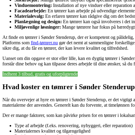
Vinduemontering:
Installation af nye vinduer eller reparation 
Facadearbejde:
En tømrer kan arbejde på udvendige elementer,
Materialevalg:
En erfaren tømrer kan rådgive dig om det bedste m
Planlægning og design:
En tømrer kan også involveres i det in
Miljøvenlige løsninger:
Mange tømrere har fokus på bæredygtig
At finde en tømrer i Sønder Stenderup, der er kompetent og pålidelig, k
Platforms som
find-tømrer.nu
gør det nemt at sammenligne forskellige t
sikre dig, at du får en tømrer, der kan levere kvalitet og tilfredshed.
Uanset om din opgave er stor eller lille, kan en dygtig tømrer i Sønder
forstår dine behov og kan tilpasse deres arbejde til dine ønsker, så du
Indhent 3 tilbud, gratis og uforpligtende
Hvad koster en tømrer i Sønder Stenderup
Når du overvejer at hyre en tømrer i Sønder Stenderup, er det vigtigt 
materialerne der anvendes. Generelt kan du forvente, at timelønnen for 
Der er mange faktorer, som kan påvirke prisen for en tømrer i lokalsa
Type af arbejde (f.eks. renovering, nybyggeri, eller reparation)
Materialernes kvalitet og tilgængelighed