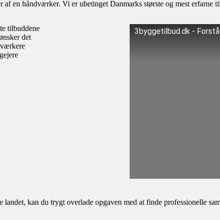
af en håndværker. Vi er ubetinget Danmarks største og mest erfarne til
te tilbuddene
3byggetilbud.dk - Forst
ønsker det
dværkere
igejere
andet, kan du trygt overlade opgaven med at finde professionelle samar