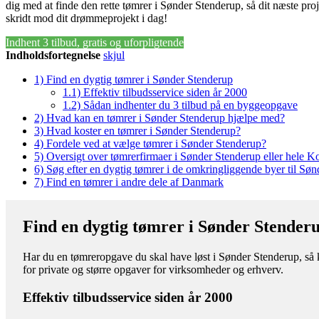
dig med at finde den rette tømrer i Sønder Stenderup, så dit næste proj
skridt mod dit drømmeprojekt i dag!
Indhent 3 tilbud, gratis og uforpligtende
Indholdsfortegnelse
skjul
1)
Find en dygtig tømrer i Sønder Stenderup
1.1)
Effektiv tilbudsservice siden år 2000
1.2)
Sådan indhenter du 3 tilbud på en byggeopgave
2)
Hvad kan en tømrer i Sønder Stenderup hjælpe med?
3)
Hvad koster en tømrer i Sønder Stenderup?
4)
Fordele ved at vælge tømrer i Sønder Stenderup?
5)
Oversigt over tømrerfirmaer i Sønder Stenderup eller hele
6)
Søg efter en dygtig tømrer i de omkringliggende byer til Sø
7)
Find en tømrer i andre dele af Danmark
Find en dygtig tømrer i Sønder Stender
Har du en tømreropgave du skal have løst i Sønder Stenderup, så k
for private og større opgaver for virksomheder og erhverv.
Effektiv tilbudsservice siden år 2000