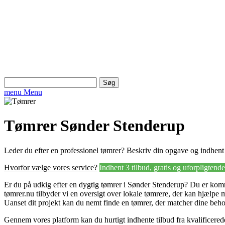
Søg
efter:
menu
Menu
Tømrer Sønder Stenderup
Leder du efter en professionel tømrer? Beskriv din opgave og indhent 3
Hvorfor vælge vores service?
Indhent 3 tilbud, gratis og uforpligtende
Er du på udkig efter en dygtig tømrer i Sønder Stenderup? Du er komme
tømrer.nu tilbyder vi en oversigt over lokale tømrere, der kan hjælpe m
Uanset dit projekt kan du nemt finde en tømrer, der matcher dine beho
Gennem vores platform kan du hurtigt indhente tilbud fra kvalificered