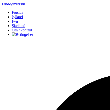
Find-tømrer.nu
Forside
Jylland
Fyn
Sjælland
Om / kontakt