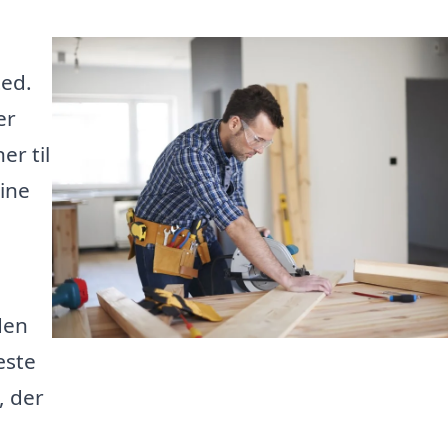
ted.
er
er til
dine
den
æste
, der