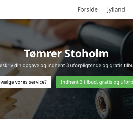
Forside
Jylland
Tømrer Stoholm
eskriv din opgave og indhent 3 uforpligtende og gratis tilbu
 vælge vores service?
Indhent 3 tilbud, gratis og ufor