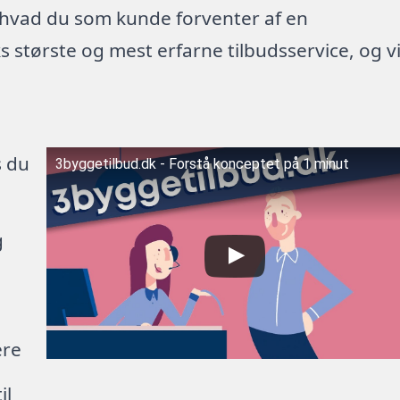
 hvad du som kunde forventer af en
 største og mest erfarne tilbudsservice, og v
s du
3byggetilbud.dk - Forstå konceptet på 1 minut
g
ere
il