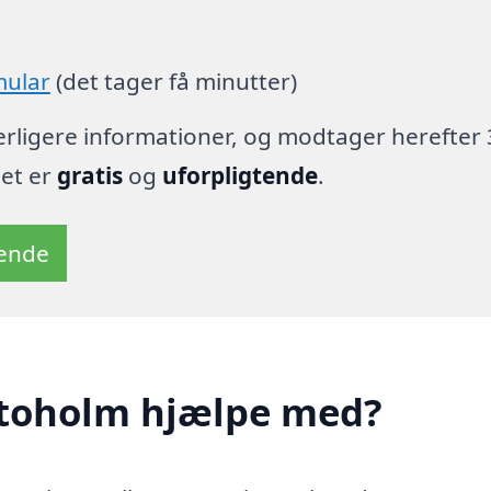
mular
(det tager få minutter)
derligere informationer, og modtager herefter 
det er
gratis
og
uforpligtende
.
tende
Stoholm hjælpe med?