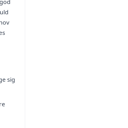
 god
uld
ehov
es
ge sig
re