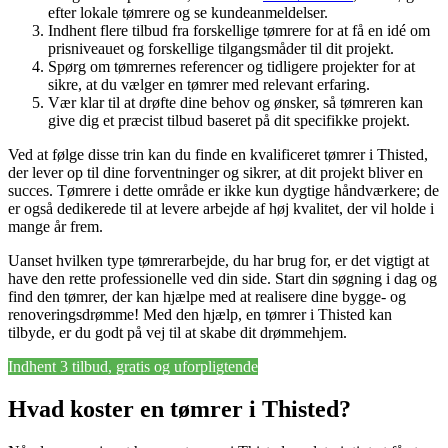
efter lokale tømrere og se kundeanmeldelser.
Indhent flere tilbud fra forskellige tømrere for at få en idé om
prisniveauet og forskellige tilgangsmåder til dit projekt.
Spørg om tømrernes referencer og tidligere projekter for at
sikre, at du vælger en tømrer med relevant erfaring.
Vær klar til at drøfte dine behov og ønsker, så tømreren kan
give dig et præcist tilbud baseret på dit specifikke projekt.
Ved at følge disse trin kan du finde en kvalificeret tømrer i Thisted,
der lever op til dine forventninger og sikrer, at dit projekt bliver en
succes. Tømrere i dette område er ikke kun dygtige håndværkere; de
er også dedikerede til at levere arbejde af høj kvalitet, der vil holde i
mange år frem.
Uanset hvilken type tømrerarbejde, du har brug for, er det vigtigt at
have den rette professionelle ved din side. Start din søgning i dag og
find den tømrer, der kan hjælpe med at realisere dine bygge- og
renoveringsdrømme! Med den hjælp, en tømrer i Thisted kan
tilbyde, er du godt på vej til at skabe dit drømmehjem.
Indhent 3 tilbud, gratis og uforpligtende
Hvad koster en tømrer i Thisted?