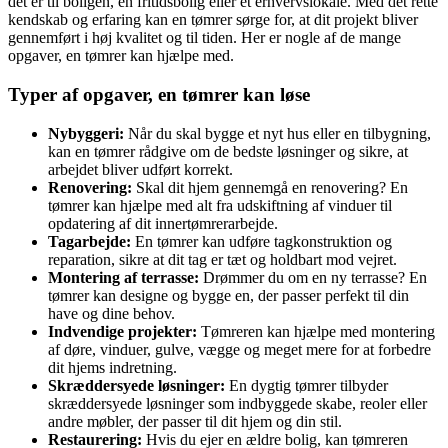
det er til boligen, en fritidsbolig eller et erhvervslokale. Med det rette
kendskab og erfaring kan en tømrer sørge for, at dit projekt bliver
gennemført i høj kvalitet og til tiden. Her er nogle af de mange
opgaver, en tømrer kan hjælpe med.
Typer af opgaver, en tømrer kan løse
Nybyggeri:
Når du skal bygge et nyt hus eller en tilbygning,
kan en tømrer rådgive om de bedste løsninger og sikre, at
arbejdet bliver udført korrekt.
Renovering:
Skal dit hjem gennemgå en renovering? En
tømrer kan hjælpe med alt fra udskiftning af vinduer til
opdatering af dit innertømrerarbejde.
Tagarbejde:
En tømrer kan udføre tagkonstruktion og
reparation, sikre at dit tag er tæt og holdbart mod vejret.
Montering af terrasse:
Drømmer du om en ny terrasse? En
tømrer kan designe og bygge en, der passer perfekt til din
have og dine behov.
Indvendige projekter:
Tømreren kan hjælpe med montering
af døre, vinduer, gulve, vægge og meget mere for at forbedre
dit hjems indretning.
Skræddersyede løsninger:
En dygtig tømrer tilbyder
skræddersyede løsninger som indbyggede skabe, reoler eller
andre møbler, der passer til dit hjem og din stil.
Restaurering:
Hvis du ejer en ældre bolig, kan tømreren