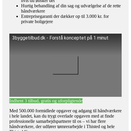
hvis du ønsker det
Hurtig behandling af din sag og udvælgelse af de rette
håndværkere
Entreprisegaranti der dækker op til 3.000 kr. for
private boligejere
3byggetilbud.dk - Forstå konceptet på 1 minut
Indhent 3 tilbud, gratis og uforpligtende
Med 500.000 formidlede opgaver og adgang til håndværkere
i hele landet, kan du trygt overlade opgaven med at finde
professionelle samarbejdspartnere til os – vi har flere
håndværkere, der udfører tømrerarbejde i Thisted og hele