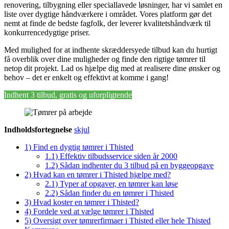
renovering, tilbygning eller speciallavede løsninger, har vi samlet en
liste over dygtige håndværkere i området. Vores platform gør det
nemt at finde de bedste fagfolk, der leverer kvalitetshåndværk til
konkurrencedygtige priser.
Med mulighed for at indhente skræddersyede tilbud kan du hurtigt
få overblik over dine muligheder og finde den rigtige tømrer til
netop dit projekt. Lad os hjælpe dig med at realisere dine ønsker og
behov – det er enkelt og effektivt at komme i gang!
Indhent 3 tilbud, gratis og uforpligtende
Indholdsfortegnelse
skjul
1)
Find en dygtig tømrer i Thisted
1.1)
Effektiv tilbudsservice siden år 2000
1.2)
Sådan indhenter du 3 tilbud på en byggeopgave
2)
Hvad kan en tømrer i Thisted hjælpe med?
2.1)
Typer af opgaver, en tømrer kan løse
2.2)
Sådan finder du en tømrer i Thisted
3)
Hvad koster en tømrer i Thisted?
4)
Fordele ved at vælge tømrer i Thisted
5)
Oversigt over tømrerfirmaer i Thisted eller hele Thisted