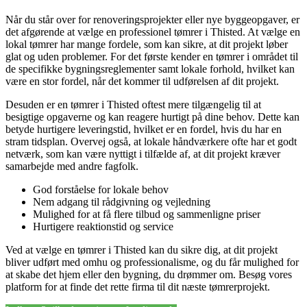
Når du står over for renoveringsprojekter eller nye byggeopgaver, er
det afgørende at vælge en professionel tømrer i Thisted. At vælge en
lokal tømrer har mange fordele, som kan sikre, at dit projekt løber
glat og uden problemer. For det første kender en tømrer i området til
de specifikke bygningsreglementer samt lokale forhold, hvilket kan
være en stor fordel, når det kommer til udførelsen af dit projekt.
Desuden er en tømrer i Thisted oftest mere tilgængelig til at
besigtige opgaverne og kan reagere hurtigt på dine behov. Dette kan
betyde hurtigere leveringstid, hvilket er en fordel, hvis du har en
stram tidsplan. Overvej også, at lokale håndværkere ofte har et godt
netværk, som kan være nyttigt i tilfælde af, at dit projekt kræver
samarbejde med andre fagfolk.
God forståelse for lokale behov
Nem adgang til rådgivning og vejledning
Mulighed for at få flere tilbud og sammenligne priser
Hurtigere reaktionstid og service
Ved at vælge en tømrer i Thisted kan du sikre dig, at dit projekt
bliver udført med omhu og professionalisme, og du får mulighed for
at skabe det hjem eller den bygning, du drømmer om. Besøg vores
platform for at finde det rette firma til dit næste tømrerprojekt.