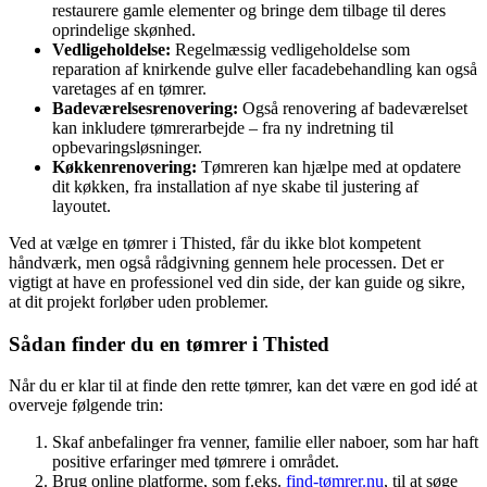
restaurere gamle elementer og bringe dem tilbage til deres
oprindelige skønhed.
Vedligeholdelse:
Regelmæssig vedligeholdelse som
reparation af knirkende gulve eller facadebehandling kan også
varetages af en tømrer.
Badeværelsesrenovering:
Også renovering af badeværelset
kan inkludere tømrerarbejde – fra ny indretning til
opbevaringsløsninger.
Køkkenrenovering:
Tømreren kan hjælpe med at opdatere
dit køkken, fra installation af nye skabe til justering af
layoutet.
Ved at vælge en tømrer i Thisted, får du ikke blot kompetent
håndværk, men også rådgivning gennem hele processen. Det er
vigtigt at have en professionel ved din side, der kan guide og sikre,
at dit projekt forløber uden problemer.
Sådan finder du en tømrer i Thisted
Når du er klar til at finde den rette tømrer, kan det være en god idé at
overveje følgende trin:
Skaf anbefalinger fra venner, familie eller naboer, som har haft
positive erfaringer med tømrere i området.
Brug online platforme, som f.eks.
find-tømrer.nu
, til at søge