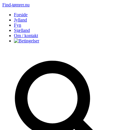
Find-tømrer.nu
Forside
Jylland
Fyn
Sjælland
Om / kontakt