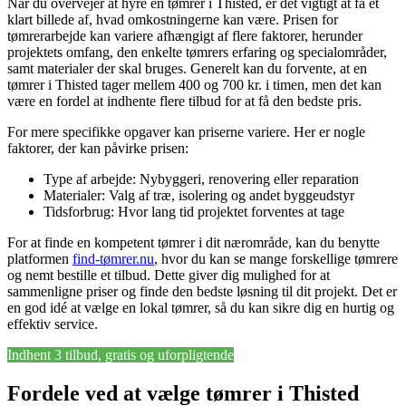
Når du overvejer at hyre en tømrer i Thisted, er det vigtigt at få et
klart billede af, hvad omkostningerne kan være. Prisen for
tømrerarbejde kan variere afhængigt af flere faktorer, herunder
projektets omfang, den enkelte tømrers erfaring og specialområder,
samt materialer der skal bruges. Generelt kan du forvente, at en
tømrer i Thisted tager mellem 400 og 700 kr. i timen, men det kan
være en fordel at indhente flere tilbud for at få den bedste pris.
For mere specifikke opgaver kan priserne variere. Her er nogle
faktorer, der kan påvirke prisen:
Type af arbejde: Nybyggeri, renovering eller reparation
Materialer: Valg af træ, isolering og andet byggeudstyr
Tidsforbrug: Hvor lang tid projektet forventes at tage
For at finde en kompetent tømrer i dit nærområde, kan du benytte
platformen
find-tømrer.nu
, hvor du kan se mange forskellige tømrere
og nemt bestille et tilbud. Dette giver dig mulighed for at
sammenligne priser og finde den bedste løsning til dit projekt. Det er
en god idé at vælge en lokal tømrer, så du kan sikre dig en hurtig og
effektiv service.
Indhent 3 tilbud, gratis og uforpligtende
Fordele ved at vælge tømrer i Thisted