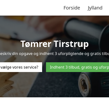
Forside
Jylland
Tømrer Tirstrup
skriv din opgave og indhent 3 uforpligtende og gratis tilbu
 vælge vores service?
Indhent 3 tilbud, gratis og ufor