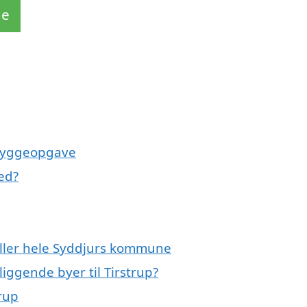
de
 byggeopgave
ed?
 eller hele Syddjurs kommune
iggende byer til Tirstrup?
trup