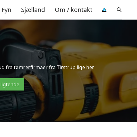
Fyn
Sjælland
Om / kontakt
d fra tømrerfirmaer fra Tirstrup lige her.
pligtende