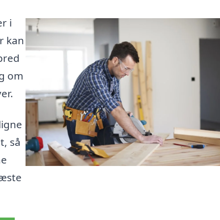
r i
er kan
 bred
ig om
er.
ligne
t, så
ne
næste