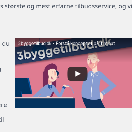
 største og mest erfarne tilbudsservice, og v
s du
3byggetilbud.dk - Forstå konceptet på 1 minut
g
ere
il