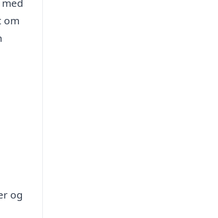
t med
t om
n
er og