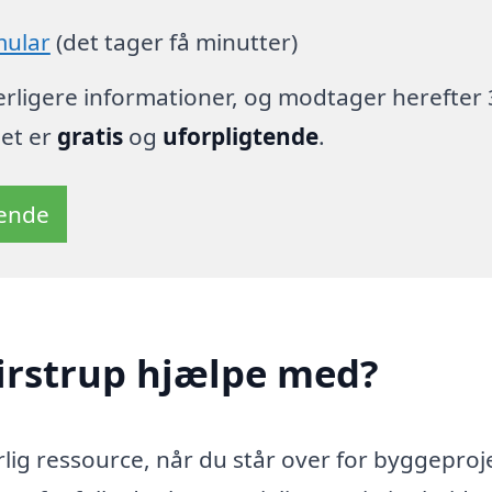
mular
(det tager få minutter)
derligere informationer, og modtager herefter 
det er
gratis
og
uforpligtende
.
tende
irstrup hjælpe med?
lig ressource, når du står over for byggeproje