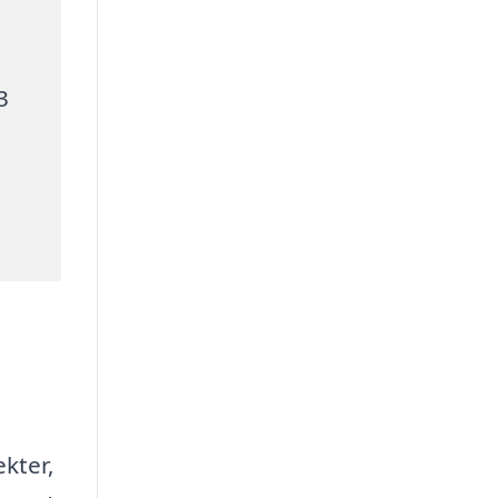
3
kter,