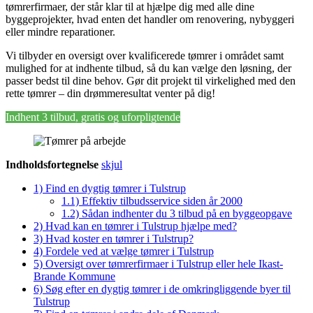
tømrerfirmaer, der står klar til at hjælpe dig med alle dine
byggeprojekter, hvad enten det handler om renovering, nybyggeri
eller mindre reparationer.
Vi tilbyder en oversigt over kvalificerede tømrer i området samt
mulighed for at indhente tilbud, så du kan vælge den løsning, der
passer bedst til dine behov. Gør dit projekt til virkelighed med den
rette tømrer – din drømmeresultat venter på dig!
Indhent 3 tilbud, gratis og uforpligtende
Indholdsfortegnelse
skjul
1)
Find en dygtig tømrer i Tulstrup
1.1)
Effektiv tilbudsservice siden år 2000
1.2)
Sådan indhenter du 3 tilbud på en byggeopgave
2)
Hvad kan en tømrer i Tulstrup hjælpe med?
3)
Hvad koster en tømrer i Tulstrup?
4)
Fordele ved at vælge tømrer i Tulstrup
5)
Oversigt over tømrerfirmaer i Tulstrup eller hele Ikast-
Brande Kommune
6)
Søg efter en dygtig tømrer i de omkringliggende byer til
Tulstrup