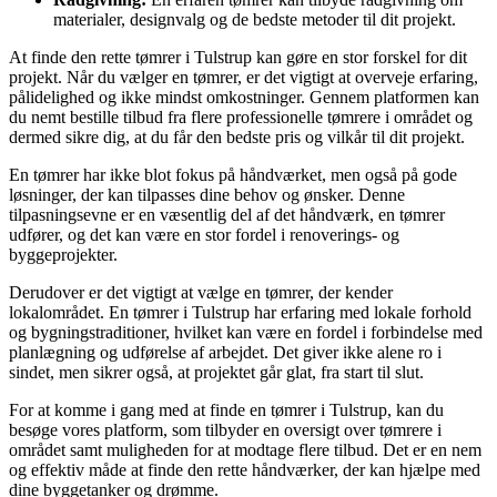
materialer, designvalg og de bedste metoder til dit projekt.
At finde den rette tømrer i Tulstrup kan gøre en stor forskel for dit
projekt. Når du vælger en tømrer, er det vigtigt at overveje erfaring,
pålidelighed og ikke mindst omkostninger. Gennem platformen kan
du nemt bestille tilbud fra flere professionelle tømrere i området og
dermed sikre dig, at du får den bedste pris og vilkår til dit projekt.
En tømrer har ikke blot fokus på håndværket, men også på gode
løsninger, der kan tilpasses dine behov og ønsker. Denne
tilpasningsevne er en væsentlig del af det håndværk, en tømrer
udfører, og det kan være en stor fordel i renoverings- og
byggeprojekter.
Derudover er det vigtigt at vælge en tømrer, der kender
lokalområdet. En tømrer i Tulstrup har erfaring med lokale forhold
og bygningstraditioner, hvilket kan være en fordel i forbindelse med
planlægning og udførelse af arbejdet. Det giver ikke alene ro i
sindet, men sikrer også, at projektet går glat, fra start til slut.
For at komme i gang med at finde en tømrer i Tulstrup, kan du
besøge vores platform, som tilbyder en oversigt over tømrere i
området samt muligheden for at modtage flere tilbud. Det er en nem
og effektiv måde at finde den rette håndværker, der kan hjælpe med
dine byggetanker og drømme.