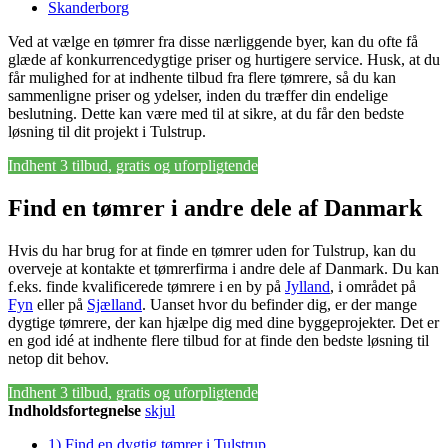
Skanderborg
Ved at vælge en tømrer fra disse nærliggende byer, kan du ofte få
glæde af konkurrencedygtige priser og hurtigere service. Husk, at du
får mulighed for at indhente tilbud fra flere tømrere, så du kan
sammenligne priser og ydelser, inden du træffer din endelige
beslutning. Dette kan være med til at sikre, at du får den bedste
løsning til dit projekt i Tulstrup.
Indhent 3 tilbud, gratis og uforpligtende
Find en tømrer i andre dele af Danmark
Hvis du har brug for at finde en tømrer uden for Tulstrup, kan du
overveje at kontakte et tømrerfirma i andre dele af Danmark. Du kan
f.eks. finde kvalificerede tømrere i en by på
Jylland
, i området på
Fyn
eller på
Sjælland
. Uanset hvor du befinder dig, er der mange
dygtige tømrere, der kan hjælpe dig med dine byggeprojekter. Det er
en god idé at indhente flere tilbud for at finde den bedste løsning til
netop dit behov.
Indhent 3 tilbud, gratis og uforpligtende
Indholdsfortegnelse
skjul
1)
Find en dygtig tømrer i Tulstrup