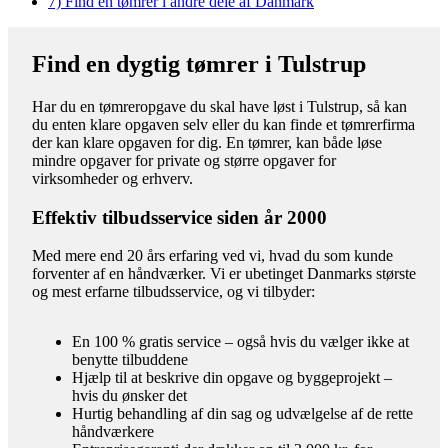
7)
Find en tømrer i andre dele af Danmark
Find en dygtig tømrer i Tulstrup
Har du en tømreropgave du skal have løst i Tulstrup, så kan
du enten klare opgaven selv eller du kan finde et tømrerfirma
der kan klare opgaven for dig. En tømrer, kan både løse
mindre opgaver for private og større opgaver for
virksomheder og erhverv.
Effektiv tilbudsservice siden år 2000
Med mere end 20 års erfaring ved vi, hvad du som kunde
forventer af en håndværker. Vi er ubetinget Danmarks største
og mest erfarne tilbudsservice, og vi tilbyder:
En 100 % gratis service – også hvis du vælger ikke at
benytte tilbuddene
Hjælp til at beskrive din opgave og byggeprojekt –
hvis du ønsker det
Hurtig behandling af din sag og udvælgelse af de rette
håndværkere