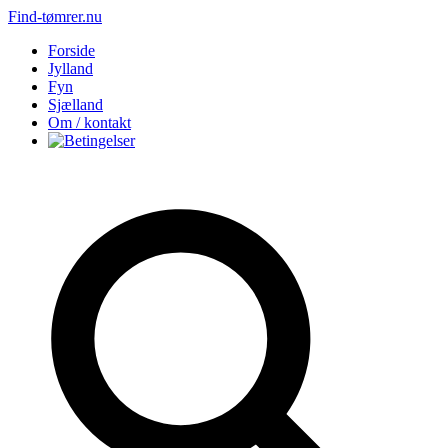
Find-tømrer.nu
Forside
Jylland
Fyn
Sjælland
Om / kontakt