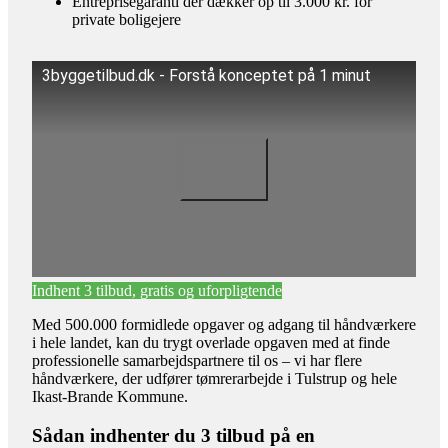
Entreprisegaranti der dækker op til 3.000 kr. for
private boligejere
3byggetilbud.dk - Forstå konceptet på 1 minut
Indhent 3 tilbud, gratis og uforpligtende
Med 500.000 formidlede opgaver og adgang til håndværkere
i hele landet, kan du trygt overlade opgaven med at finde
professionelle samarbejdspartnere til os – vi har flere
håndværkere, der udfører tømrerarbejde i Tulstrup og hele
Ikast-Brande Kommune.
Sådan indhenter du 3 tilbud på en