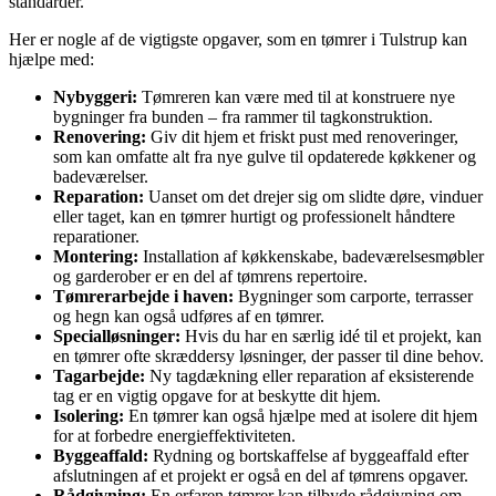
standarder.
Her er nogle af de vigtigste opgaver, som en tømrer i Tulstrup kan
hjælpe med:
Nybyggeri:
Tømreren kan være med til at konstruere nye
bygninger fra bunden – fra rammer til tagkonstruktion.
Renovering:
Giv dit hjem et friskt pust med renoveringer,
som kan omfatte alt fra nye gulve til opdaterede køkkener og
badeværelser.
Reparation:
Uanset om det drejer sig om slidte døre, vinduer
eller taget, kan en tømrer hurtigt og professionelt håndtere
reparationer.
Montering:
Installation af køkkenskabe, badeværelsesmøbler
og garderober er en del af tømrens repertoire.
Tømrerarbejde i haven:
Bygninger som carporte, terrasser
og hegn kan også udføres af en tømrer.
Specialløsninger:
Hvis du har en særlig idé til et projekt, kan
en tømrer ofte skræddersy løsninger, der passer til dine behov.
Tagarbejde:
Ny tagdækning eller reparation af eksisterende
tag er en vigtig opgave for at beskytte dit hjem.
Isolering:
En tømrer kan også hjælpe med at isolere dit hjem
for at forbedre energieffektiviteten.
Byggeaffald:
Rydning og bortskaffelse af byggeaffald efter
afslutningen af ​​et projekt er også en del af tømrens opgaver.
Rådgivning:
En erfaren tømrer kan tilbyde rådgivning om