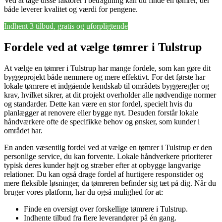
Ved at tage disse faktorer i betragtning kan du finde en tømrer, der
både leverer kvalitet og værdi for pengene.
Indhent 3 tilbud, gratis og uforpligtende
Fordele ved at vælge tømrer i Tulstrup
At vælge en tømrer i Tulstrup har mange fordele, som kan gøre dit
byggeprojekt både nemmere og mere effektivt. For det første har
lokale tømrere et indgående kendskab til områdets byggeregler og
krav, hvilket sikrer, at dit projekt overholder alle nødvendige normer
og standarder. Dette kan være en stor fordel, specielt hvis du
planlægger at renovere eller bygge nyt. Desuden forstår lokale
håndværkere ofte de specifikke behov og ønsker, som kunder i
området har.
En anden væsentlig fordel ved at vælge en tømrer i Tulstrup er den
personlige service, du kan forvente. Lokale håndverkere prioriterer
typisk deres kunder højt og stræber efter at opbygge langvarige
relationer. Du kan også drage fordel af hurtigere responstider og
mere fleksible løsninger, da tømreren befinder sig tæt på dig. Når du
bruger vores platform, har du også mulighed for at:
Finde en oversigt over forskellige tømrere i Tulstrup.
Indhente tilbud fra flere leverandører på én gang.