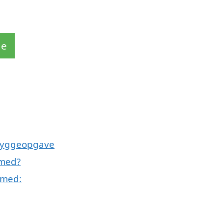
de
 byggeopgave
 med?
 med: