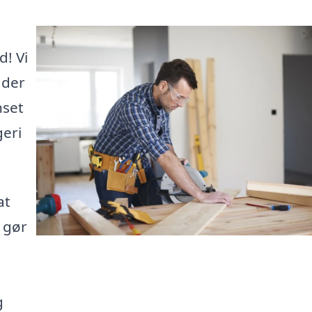
d! Vi
 der
nset
geri
at
 gør
g