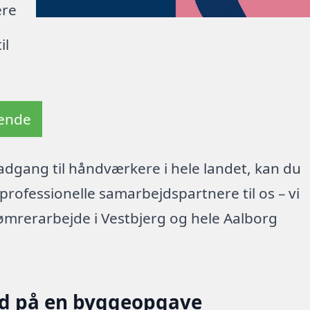
ere
il
tende
dgang til håndværkere i hele landet, kan du
rofessionelle samarbejdspartnere til os – vi
ømrerarbejde i Vestbjerg og hele Aalborg
ud på en byggeopgave