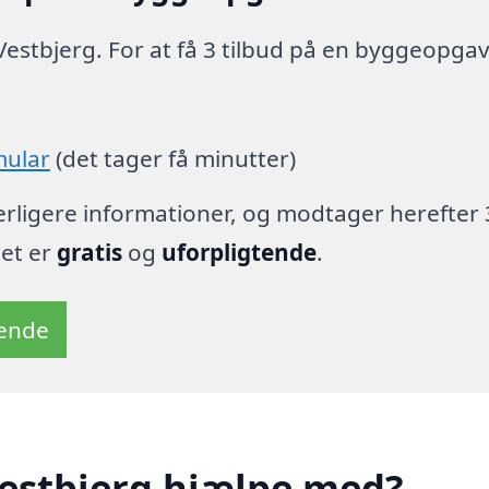
Vestbjerg. For at få 3 tilbud på en byggeopga
mular
(det tager få minutter)
derligere informationer, og modtager herefter 
det er
gratis
og
uforpligtende
.
tende
Vestbjerg hjælpe med?