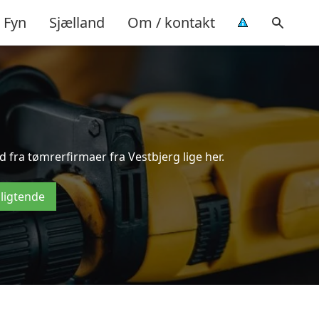
Fyn
Sjælland
Om / kontakt
 fra tømrerfirmaer fra Vestbjerg lige her.
pligtende