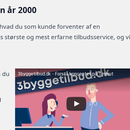
en år 2000
 hvad du som kunde forventer af en
 største og mest erfarne tilbudsservice, og v
s du
3byggetilbud.dk - Forstå konceptet på 1 minut
g