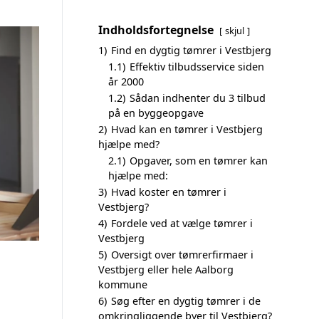
Indholdsfortegnelse
skjul
1)
Find en dygtig tømrer i Vestbjerg
1.1)
Effektiv tilbudsservice siden
år 2000
1.2)
Sådan indhenter du 3 tilbud
på en byggeopgave
2)
Hvad kan en tømrer i Vestbjerg
hjælpe med?
2.1)
Opgaver, som en tømrer kan
hjælpe med:
3)
Hvad koster en tømrer i
Vestbjerg?
4)
Fordele ved at vælge tømrer i
Vestbjerg
5)
Oversigt over tømrerfirmaer i
Vestbjerg eller hele Aalborg
kommune
6)
Søg efter en dygtig tømrer i de
omkringliggende byer til Vestbjerg?