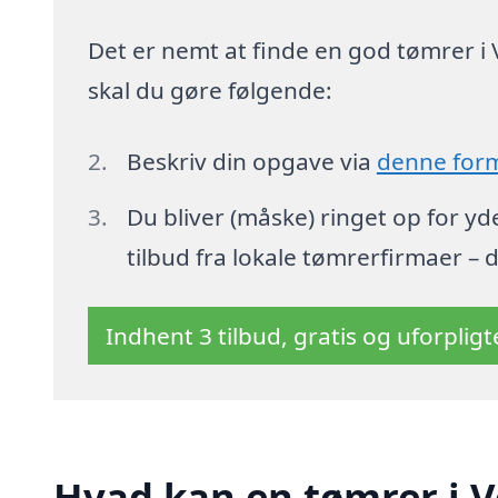
Det er nemt at finde en god tømrer i 
skal du gøre følgende:
Beskriv din opgave via
denne for
Du bliver (måske) ringet op for y
tilbud fra lokale tømrerfirmaer – 
Indhent 3 tilbud, gratis og uforplig
Hvad kan en tømrer i 