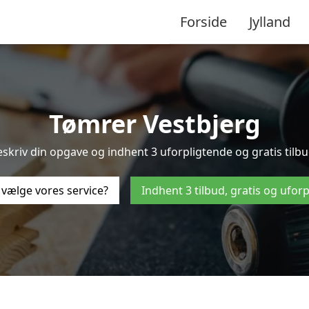
Forside
Jylland
Tømrer Vestbjerg
skriv din opgave og indhent 3 uforpligtende og gratis tilbud
 vælge vores service?
Indhent 3 tilbud, gratis og ufor