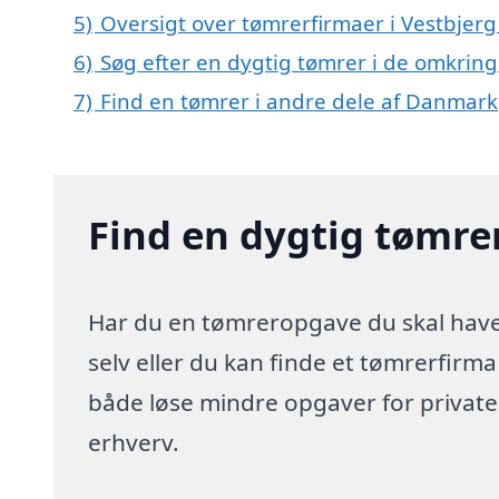
5)
Oversigt over tømrerfirmaer i Vestbjer
6)
Søg efter en dygtig tømrer i de omkring
7)
Find en tømrer i andre dele af Danmark
Find en dygtig tømrer
Har du en tømreropgave du skal have 
selv eller du kan finde et tømrerfirm
både løse mindre opgaver for privat
erhverv.