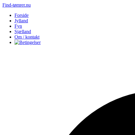
Find-tømrer.nu
Forside
Jylland
Fyn
Sjælland
Om / kontakt