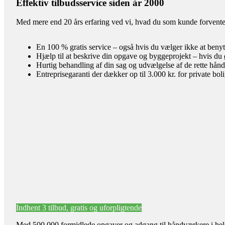
Effektiv tilbudsservice siden år 2000
Med mere end 20 års erfaring ved vi, hvad du som kunde forventer 
En 100 % gratis service – også hvis du vælger ikke at benyt
Hjælp til at beskrive din opgave og byggeprojekt – hvis du 
Hurtig behandling af din sag og udvælgelse af de rette hån
Entreprisegaranti der dækker op til 3.000 kr. for private bol
Indhent 3 tilbud, gratis og uforpligtende
Med 500.000 formidlede opgaver og adgang til håndværkere i hele l