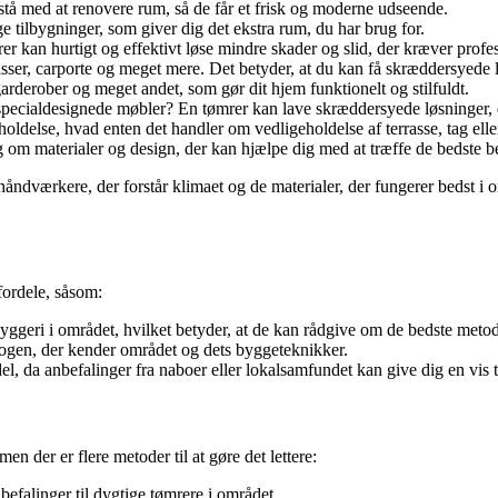
tå med at renovere rum, så de får et frisk og moderne udseende.
ilbygninger, som giver dig det ekstra rum, du har brug for.
rer kan hurtigt og effektivt løse mindre skader og slid, der kræver pr
ser, carporte og meget mere. Det betyder, at du kan få skræddersyede l
arderober og meget andet, som gør dit hjem funktionelt og stilfuldt.
pecialdesignede møbler? En tømrer kan lave skræddersyede løsninger, de
ldelse, hvad enten det handler om vedligeholdelse af terrasse, tag elle
om materialer og design, der kan hjælpe dig med at træffe de bedste be
 håndværkere, der forstår klimaet og de materialer, der fungerer bedst i
fordele, såsom:
ggeri i området, hvilket betyder, at de kan rådgive om de bedste metod
ogen, der kender området og dets byggeteknikker.
l, da anbefalinger fra naboer eller lokalsamfundet kan give dig en vis 
n der er flere metoder til at gøre det lettere:
efalinger til dygtige tømrere i området.