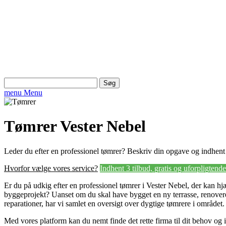
Søg
efter:
menu
Menu
Tømrer Vester Nebel
Leder du efter en professionel tømrer? Beskriv din opgave og indhent 3
Hvorfor vælge vores service?
Indhent 3 tilbud, gratis og uforpligtende
Er du på udkig efter en professionel tømrer i Vester Nebel, der kan h
byggeprojekt? Uanset om du skal have bygget en ny terrasse, renoveret
reparationer, har vi samlet en oversigt over dygtige tømrere i området.
Med vores platform kan du nemt finde det rette firma til dit behov og in