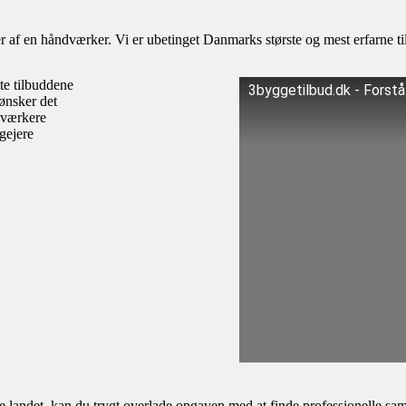
af en håndværker. Vi er ubetinget Danmarks største og mest erfarne til
te tilbuddene
3byggetilbud.dk - Forst
ønsker det
dværkere
igejere
andet, kan du trygt overlade opgaven med at finde professionelle samar