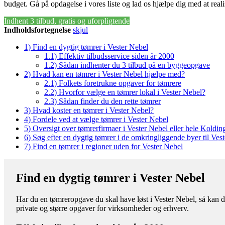
budget. Gå på opdagelse i vores liste og lad os hjælpe dig med at realis
Indhent 3 tilbud, gratis og uforpligtende
Indholdsfortegnelse
skjul
1)
Find en dygtig tømrer i Vester Nebel
1.1)
Effektiv tilbudsservice siden år 2000
1.2)
Sådan indhenter du 3 tilbud på en byggeopgave
2)
Hvad kan en tømrer i Vester Nebel hjælpe med?
2.1)
Folkets foretrukne opgaver for tømrere
2.2)
Hvorfor vælge en tømrer lokal i Vester Nebel?
2.3)
Sådan finder du den rette tømrer
3)
Hvad koster en tømrer i Vester Nebel?
4)
Fordele ved at vælge tømrer i Vester Nebel
5)
Oversigt over tømrerfirmaer i Vester Nebel eller hele Kold
6)
Søg efter en dygtig tømrer i de omkringliggende byer til Ves
7)
Find en tømrer i regioner uden for Vester Nebel
Find en dygtig tømrer i Vester Nebel
Har du en tømreropgave du skal have løst i Vester Nebel, så kan d
private og større opgaver for virksomheder og erhverv.