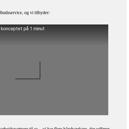
budsservice, og vi tilbyder:
å konceptet på 1 minut
bejdspartnere til os – vi har flere håndværkere, der udfører