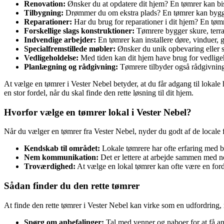
Renovation:
Ønsker du at opdatere dit hjem? En tømrer kan bis
Tilbygning:
Drømmer du om ekstra plads? En tømrer kan bygge t
Reparationer:
Har du brug for reparationer i dit hjem? En tøm
Forskellige slags konstruktioner:
Tømrere bygger skure, terras
Indvendige arbejder:
En tømrer kan installere døre, vinduer, g
Specialfremstillede møbler:
Ønsker du unik opbevaring eller s
Vedligeholdelse:
Med tiden kan dit hjem have brug for vedligeho
Planlægning og rådgivning:
Tømrere tilbyder også rådgivning 
At vælge en tømrer i Vester Nebel betyder, at du får adgang til lokale
en stor fordel, når du skal finde den rette løsning til dit hjem.
Hvorfor vælge en tømrer lokal i Vester Nebel?
Når du vælger en tømrer fra Vester Nebel, nyder du godt af de locale 
Kendskab til området:
Lokale tømrere har ofte erfaring med by
Nem kommunikation:
Det er lettere at arbejde sammen med n
Troværdighed:
At vælge en lokal tømrer kan ofte være en forde
Sådan finder du den rette tømrer
At finde den rette tømrer i Vester Nebel kan virke som en udfordring, me
Spørg om anbefalinger:
Tal med venner og naboer for at få anb