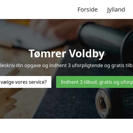
Forside
Jylland
Tømrer Voldby
eskriv din opgave og indhent 3 uforpligtende og gratis tilb
 vælge vores service?
Indhent 3 tilbud, gratis og ufor