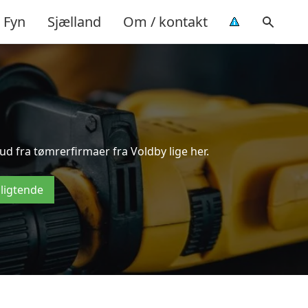
Fyn
Sjælland
Om / kontakt
ud fra tømrerfirmaer fra Voldby lige her.
pligtende