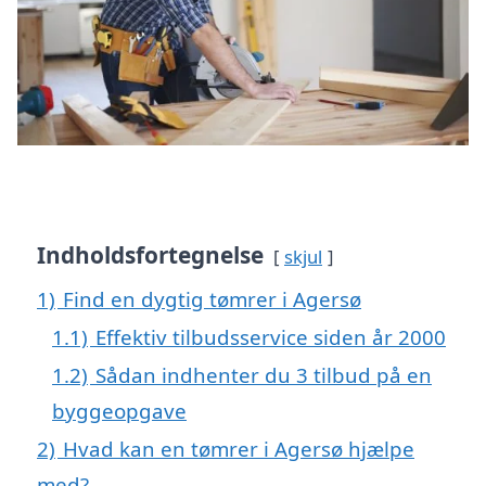
Indholdsfortegnelse
skjul
1)
Find en dygtig tømrer i Agersø
1.1)
Effektiv tilbudsservice siden år 2000
1.2)
Sådan indhenter du 3 tilbud på en
byggeopgave
2)
Hvad kan en tømrer i Agersø hjælpe
med?