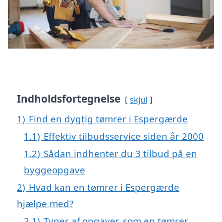
Indholdsfortegnelse
skjul
1)
Find en dygtig tømrer i Espergærde
1.1)
Effektiv tilbudsservice siden år 2000
1.2)
Sådan indhenter du 3 tilbud på en
byggeopgave
2)
Hvad kan en tømrer i Espergærde
hjælpe med?
2.1)
Typer af opgaver, som en tømrer