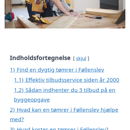
Indholdsfortegnelse
skjul
1)
Find en dygtig tømrer i Føllenslev
1.1)
Effektiv tilbudsservice siden år 2000
1.2)
Sådan indhenter du 3 tilbud på en
byggeopgave
2)
Hvad kan en tømrer i Føllenslev hjælpe
med?
3)
Hvad koster en tømrer i Føllenslev?