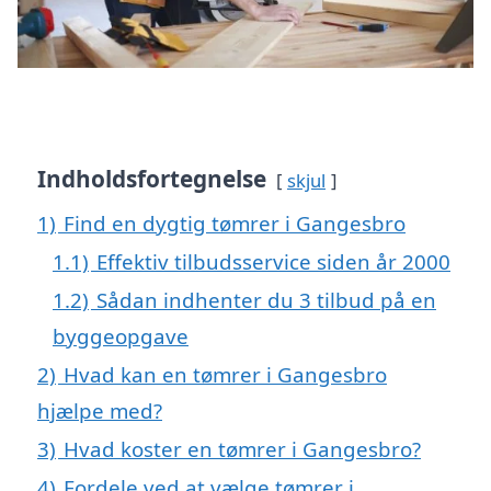
Indholdsfortegnelse
skjul
1)
Find en dygtig tømrer i Gangesbro
1.1)
Effektiv tilbudsservice siden år 2000
1.2)
Sådan indhenter du 3 tilbud på en
byggeopgave
2)
Hvad kan en tømrer i Gangesbro
hjælpe med?
3)
Hvad koster en tømrer i Gangesbro?
4)
Fordele ved at vælge tømrer i