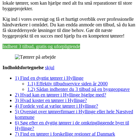
lokale tømrer, som kan hjælpe med alt fra små reparationer til store
byggeprojekter.
Kig ind i vores oversigt og få et hurtigt overblik over professionelle
håndværkere i området. Du kan endda anmode om tilbud, så du kan
få skræddersyede løsninger til dine behov. Gør dit næste
byggeprojekt til en succes med hjælp fra en kompetent tømrer!
Indhent 3 tilbud, gratis og uforpligtende
Indholdsfortegnelse
skjul
1)
Find en dygtig tømrer i Hyllinge
1.1)
Effektiv tilbudsservice siden år 2000
1.2)
Sådan indhenter du 3 tilbud på en byggeopgave
2)
Hvad kan en tømrer i Hyllinge hjælpe med?
3)
Hvad koster en tømrer i Hyllinge?
4)
Fordele ved at vælge tømrer i Hyllinge?
5)
Oversigt over tømrerfirmaer i Hyllinge eller hele Næstved
kommune
6)
Søg efter en dygtig tømrer i de omkringliggende byer til
Hyllinge?
7)
Find en tømrer i forskellige regioner af Danmark