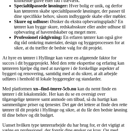
knirkende gulve eller råd i træværk.
Specialtilpassede løsninger:
Hver bolig er unik, og derfor
kan tømreren skabe specialtilpassede løsninger, der passer til
dine specifikke behov, såsom indbyggede skabe eller møbler.
Skure og udhuse:
Ønsker du ekstra opbevaringsplads? En
tømrer kan bygge skure, redskabsskure eller andre udhuse til
opbevaring af haveredskaber og meget mere.
Professionel rådgivning:
En erfaren tømrer kan også give
dig råd omkring materialer, design og byggeprocessen for at
sikre, at du træffer de bedste valg for dit projekt.
At hyre en tømrer i Hyllinge kan være en afgørende faktor for
succes i dit byggeprojekt. Med den rette ekspertise og erfaring kan
tømreren hjælpe dig med at navigere i de forskellige aspekter af
byggeri og renovering, samtidig med at du sikrer, at alt arbejde
udføres i henhold til lokale byggeregler og standarder.
Med platformen
xn--find-tmrer-5cb.nu
kan du nemt finde en
tømrer i dit lokalområde. Her kan du se en oversigt over
tilgængelige tømrere samt anmode om tilbud, så du hurtigt kan
sammenligne priser og tjenester. Det gør det lettere at finde den rette
tømrer til dit projekt i Hyllinge og sikre, at du får den bedste løsning
til dine behov og dit budget.
Uanset hvilken type tømrerarbejde du har brug for, er det vigtigt at
vælge en professionel, der forstår dine ønsker og krav. Og med