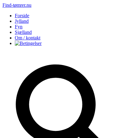
Find-tømrer.nu
Forside
Jylland
Fyn
Sjælland
Om / kontakt