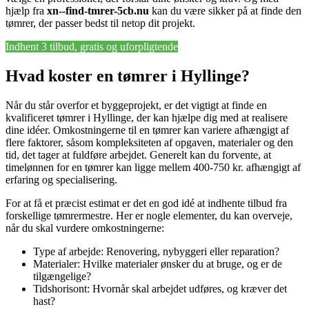
hjælp fra
xn--find-tmrer-5cb.nu
kan du være sikker på at finde den
tømrer, der passer bedst til netop dit projekt.
Indhent 3 tilbud, gratis og uforpligtende
Hvad koster en tømrer i Hyllinge?
Når du står overfor et byggeprojekt, er det vigtigt at finde en
kvalificeret tømrer i Hyllinge, der kan hjælpe dig med at realisere
dine idéer. Omkostningerne til en tømrer kan variere afhængigt af
flere faktorer, såsom kompleksiteten af opgaven, materialer og den
tid, det tager at fuldføre arbejdet. Generelt kan du forvente, at
timelønnen for en tømrer kan ligge mellem 400-750 kr. afhængigt af
erfaring og specialisering.
For at få et præcist estimat er det en god idé at indhente tilbud fra
forskellige tømrermestre. Her er nogle elementer, du kan overveje,
når du skal vurdere omkostningerne:
Type af arbejde: Renovering, nybyggeri eller reparation?
Materialer: Hvilke materialer ønsker du at bruge, og er de
tilgængelige?
Tidshorisont: Hvornår skal arbejdet udføres, og kræver det
hast?