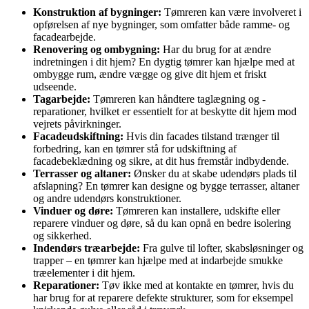
Konstruktion af bygninger:
Tømreren kan være involveret i
opførelsen af nye bygninger, som omfatter både ramme- og
facadearbejde.
Renovering og ombygning:
Har du brug for at ændre
indretningen i dit hjem? En dygtig tømrer kan hjælpe med at
ombygge rum, ændre vægge og give dit hjem et friskt
udseende.
Tagarbejde:
Tømreren kan håndtere taglægning og -
reparationer, hvilket er essentielt for at beskytte dit hjem mod
vejrets påvirkninger.
Facadeudskiftning:
Hvis din facades tilstand trænger til
forbedring, kan en tømrer stå for udskiftning af
facadebeklædning og sikre, at dit hus fremstår indbydende.
Terrasser og altaner:
Ønsker du at skabe udendørs plads til
afslapning? En tømrer kan designe og bygge terrasser, altaner
og andre udendørs konstruktioner.
Vinduer og døre:
Tømreren kan installere, udskifte eller
reparere vinduer og døre, så du kan opnå en bedre isolering
og sikkerhed.
Indendørs træarbejde:
Fra gulve til lofter, skabsløsninger og
trapper – en tømrer kan hjælpe med at indarbejde smukke
træelementer i dit hjem.
Reparationer:
Tøv ikke med at kontakte en tømrer, hvis du
har brug for at reparere defekte strukturer, som for eksempel