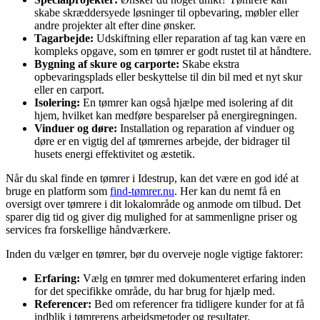
skabe skræddersyede løsninger til opbevaring, møbler eller
andre projekter alt efter dine ønsker.
Tagarbejde:
Udskiftning eller reparation af tag kan være en
kompleks opgave, som en tømrer er godt rustet til at håndtere.
Bygning af skure og carporte:
Skabe ekstra
opbevaringsplads eller beskyttelse til din bil med et nyt skur
eller en carport.
Isolering:
En tømrer kan også hjælpe med isolering af dit
hjem, hvilket kan medføre besparelser på energiregningen.
Vinduer og døre:
Installation og reparation af vinduer og
døre er en vigtig del af tømrernes arbejde, der bidrager til
husets energi effektivitet og æstetik.
Når du skal finde en tømrer i Idestrup, kan det være en god idé at
bruge en platform som
find-tømrer.nu
. Her kan du nemt få en
oversigt over tømrere i dit lokalområde og anmode om tilbud. Det
sparer dig tid og giver dig mulighed for at sammenligne priser og
services fra forskellige håndværkere.
Inden du vælger en tømrer, bør du overveje nogle vigtige faktorer:
Erfaring:
Vælg en tømrer med dokumenteret erfaring inden
for det specifikke område, du har brug for hjælp med.
Referencer:
Bed om referencer fra tidligere kunder for at få
indblik i tømrerens arbejdsmetoder og resultater.