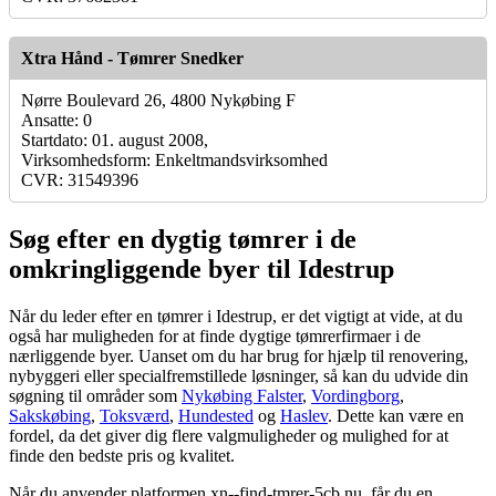
Xtra Hånd - Tømrer Snedker
Nørre Boulevard 26, 4800 Nykøbing F
Ansatte: 0
Startdato: 01. august 2008,
Virksomhedsform: Enkeltmandsvirksomhed
CVR: 31549396
Søg efter en dygtig tømrer i de
omkringliggende byer til Idestrup
Når du leder efter en tømrer i Idestrup, er det vigtigt at vide, at du
også har muligheden for at finde dygtige tømrerfirmaer i de
nærliggende byer. Uanset om du har brug for hjælp til renovering,
nybyggeri eller specialfremstillede løsninger, så kan du udvide din
søgning til områder som
Nykøbing Falster
,
Vordingborg
,
Sakskøbing
,
Toksværd
,
Hundested
og
Haslev
. Dette kan være en
fordel, da det giver dig flere valgmuligheder og mulighed for at
finde den bedste pris og kvalitet.
Når du anvender platformen xn--find-tmrer-5cb.nu, får du en