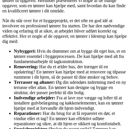
tømrer til opgaven. Herunder præsenterer vi nogle af de mange
opgaver, som en tømrer kan hjælpe med, samt hvordan du kan finde
en kvalificeret tømrer i dit område.
Når du står over for et byggeprojekt, er det ofte en god idé at
involvere en professionel tømrer fra starten. De har den nødvendige
viden og erfaring til at sikre, at arbejdet bliver udført korrekt og
effektivt. Her er nogle af de opgaver, en tømrer i Idestrup kan hjælpe
dig med:
Nybyggeri:
Hvis du drømmer om at bygge dit eget hus, er en
tømrer essentiel i byggeprocessen. De kan hjælpe med alt fra
fundamentsarbejde til tagkonstruktion.
Renovering:
Har du et ældre hus, der trænger til en
opdatering? En tømrer kan hjælpe med at renovere og tilpasse
rummene i dit hjem, så de passer til dine ønsker og behov.
Terrasser og altaner:
Øg din udendørs indretning med en ny
terrasse eller altan. En tømrer kan designe og bygge en
struktur, der passer perfekt til din bolig.
Indvendige arbejder:
Fra at lave nye vægge og lofter til at
installere gulvbelægning og køkkenelementer, kan en tømrer
hjælpe med at forvandle dit hjem indvendigt.
Reparationer:
Har du brug for at få repareret en dør, et
vindue eller et tag? En tømrer kan effektivt udføre
reparationer og sikre, at dit hjem er sikkert og komfortabelt.
Specialprojekter:
Ønsker du noget unikt? Tømrere kan