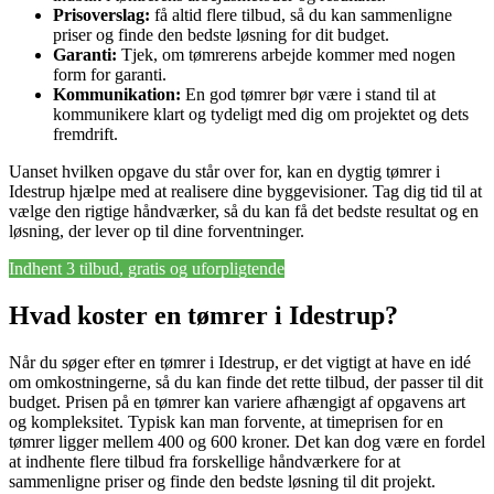
Prisoverslag:
få altid flere tilbud, så du kan sammenligne
priser og finde den bedste løsning for dit budget.
Garanti:
Tjek, om tømrerens arbejde kommer med nogen
form for garanti.
Kommunikation:
En god tømrer bør være i stand til at
kommunikere klart og tydeligt med dig om projektet og dets
fremdrift.
Uanset hvilken opgave du står over for, kan en dygtig tømrer i
Idestrup hjælpe med at realisere dine byggevisioner. Tag dig tid til at
vælge den rigtige håndværker, så du kan få det bedste resultat og en
løsning, der lever op til dine forventninger.
Indhent 3 tilbud, gratis og uforpligtende
Hvad koster en tømrer i Idestrup?
Når du søger efter en tømrer i Idestrup, er det vigtigt at have en idé
om omkostningerne, så du kan finde det rette tilbud, der passer til dit
budget. Prisen på en tømrer kan variere afhængigt af opgavens art
og kompleksitet. Typisk kan man forvente, at timeprisen for en
tømrer ligger mellem 400 og 600 kroner. Det kan dog være en fordel
at indhente flere tilbud fra forskellige håndværkere for at
sammenligne priser og finde den bedste løsning til dit projekt.