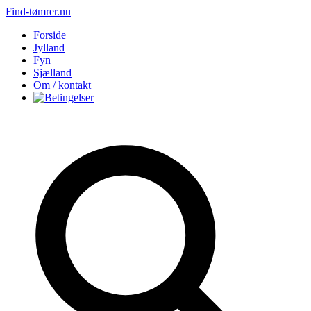
Find-tømrer.nu
Forside
Jylland
Fyn
Sjælland
Om / kontakt