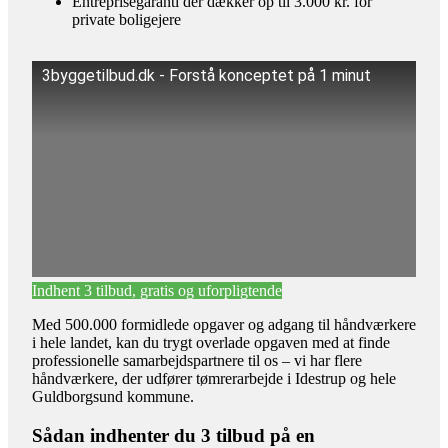
Entreprisegaranti der dækker op til 3.000 kr. for
private boligejere
3byggetilbud.dk - Forstå konceptet på 1 minut
Indhent 3 tilbud, gratis og uforpligtende
Med 500.000 formidlede opgaver og adgang til håndværkere
i hele landet, kan du trygt overlade opgaven med at finde
professionelle samarbejdspartnere til os – vi har flere
håndværkere, der udfører tømrerarbejde i Idestrup og hele
Guldborgsund kommune.
Sådan indhenter du 3 tilbud på en