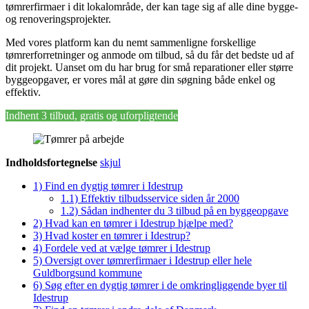
tømrerfirmaer i dit lokalområde, der kan tage sig af alle dine bygge-
og renoveringsprojekter.
Med vores platform kan du nemt sammenligne forskellige
tømrerforretninger og anmode om tilbud, så du får det bedste ud af
dit projekt. Uanset om du har brug for små reparationer eller større
byggeopgaver, er vores mål at gøre din søgning både enkel og
effektiv.
Indhent 3 tilbud, gratis og uforpligtende
Indholdsfortegnelse
skjul
1)
Find en dygtig tømrer i Idestrup
1.1)
Effektiv tilbudsservice siden år 2000
1.2)
Sådan indhenter du 3 tilbud på en byggeopgave
2)
Hvad kan en tømrer i Idestrup hjælpe med?
3)
Hvad koster en tømrer i Idestrup?
4)
Fordele ved at vælge tømrer i Idestrup
5)
Oversigt over tømrerfirmaer i Idestrup eller hele
Guldborgsund kommune
6)
Søg efter en dygtig tømrer i de omkringliggende byer til
Idestrup