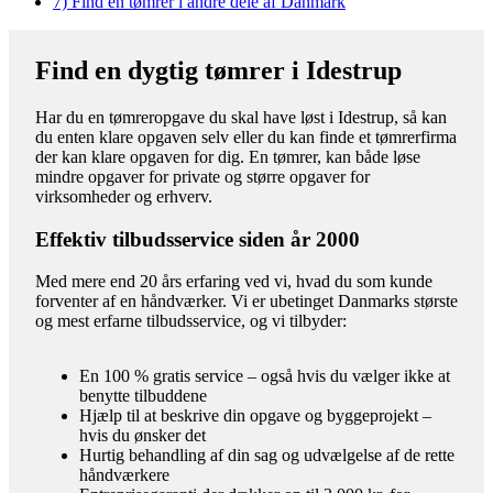
7)
Find en tømrer i andre dele af Danmark
Find en dygtig tømrer i Idestrup
Har du en tømreropgave du skal have løst i Idestrup, så kan
du enten klare opgaven selv eller du kan finde et tømrerfirma
der kan klare opgaven for dig. En tømrer, kan både løse
mindre opgaver for private og større opgaver for
virksomheder og erhverv.
Effektiv tilbudsservice siden år 2000
Med mere end 20 års erfaring ved vi, hvad du som kunde
forventer af en håndværker. Vi er ubetinget Danmarks største
og mest erfarne tilbudsservice, og vi tilbyder:
En 100 % gratis service – også hvis du vælger ikke at
benytte tilbuddene
Hjælp til at beskrive din opgave og byggeprojekt –
hvis du ønsker det
Hurtig behandling af din sag og udvælgelse af de rette
håndværkere