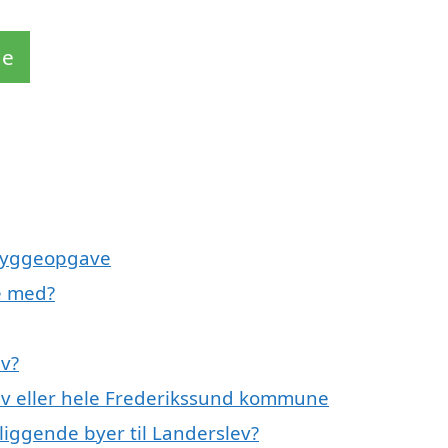
de
 byggeopgave
e med?
ev?
ev eller hele Frederikssund kommune
liggende byer til Landerslev?