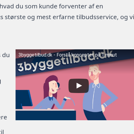
 hvad du som kunde forventer af en
 største og mest erfarne tilbudsservice, og v
s du
3byggetilbud.dk - Forstå konceptet på 1 minut
g
ere
il