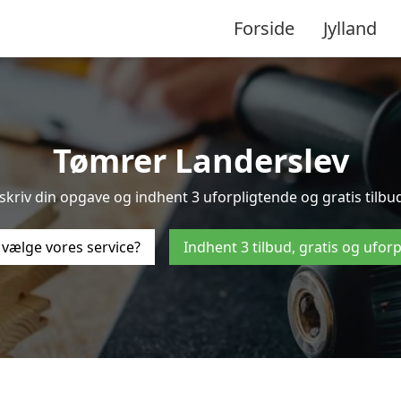
Forside
Jylland
Tømrer Landerslev
kriv din opgave og indhent 3 uforpligtende og gratis tilbud
 vælge vores service?
Indhent 3 tilbud, gratis og ufor