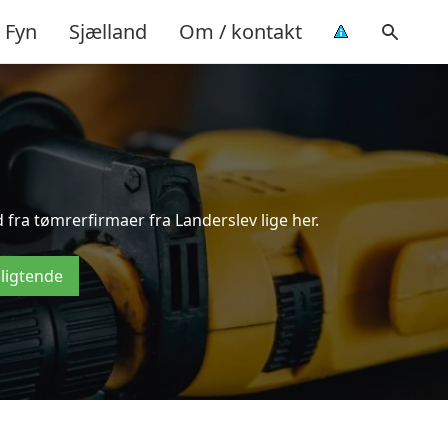
Fyn
Sjælland
Om / kontakt
 fra tømrerfirmaer fra Landerslev lige her.
pligtende