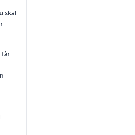
u skal
er
 får
en
g