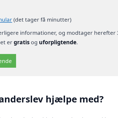
mular
(det tager få minutter)
derligere informationer, og modtager herefter 
det er
gratis
og
uforpligtende
.
tende
Landerslev hjælpe med?