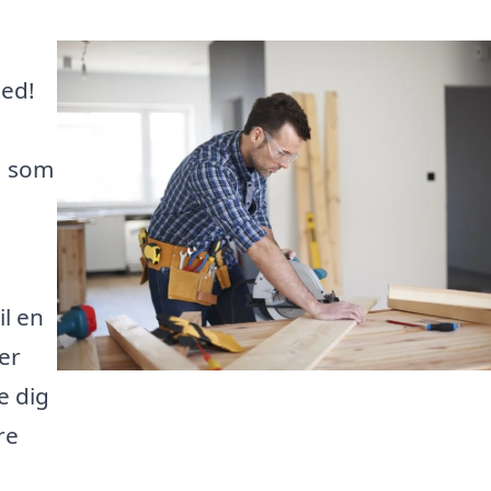
ted!
, som
il en
der
e dig
re