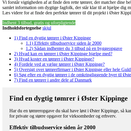
Vi forstår vigtigheden af at finde den rette tømrer, der matcher dine b
samlet information om dygtige fagfolk, der står klar til at hjælpe dig 
Læs videre for at finde den perfekte tømrer til dit projekt i Øster Kipp
Indhent 3 tilbud, gratis og uforpligtende
Indholdsfortegnelse
skjul
1)
Find en dygtig tømrer i Øster Kippinge
1.1)
Effektiv tilbudsservice siden år 2000
1.2)
Sådan indhenter du 3 tilbud på en byggeopgave
2)
Hvad kan en tømrer i Øster Kippinge hjælpe med?
3)
Hvad koster en tømrer i Øster Kippinge?
4)
Fordele ved at vælge tømrer i Øster Kippinge?
5)
Oversigt over tømrerfirmaer i Øster Kippinge eller hele G
6)
Søg efter en dygtig tømrer i de omkringliggende byer til Øst
7)
Find en tømrer i andre dele af Danmark
Find en dygtig tømrer i Øster Kippinge
Har du en tømreropgave du skal have løst i Øster Kippinge, så kan
for private og større opgaver for virksomheder og erhverv.
Effektiv tilbudsservice siden år 2000