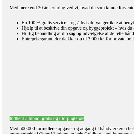
Med mere end 20 års erfaring ved vi, hvad du som kunde forventer 
En 100 % gratis service – også hvis du vælger ikke at benyt
Hjælp til at beskrive din opgave og byggeprojekt – hvis du 
Hurtig behandling af din sag og udvælgelse af de rette hån
Entreprisegaranti der dækker op til 3.000 kr. for private bol
Indhent 3 tilbud, gratis og uforpligtende
Med 500.000 formidlede opgaver og adgang til håndværkere i hele l
tømrerarbejde i Øster Kippinge og hele Guldborgsund kommune.