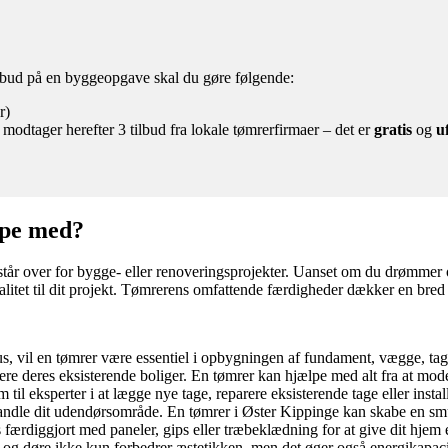
tilbud på en byggeopgave skal du gøre følgende:
r)
 modtager herefter 3 tilbud fra lokale tømrerfirmaer – det er
gratis
og
u
lpe med?
tår over for bygge- eller renoveringsprojekter. Uanset om du drømmer om
litet til dit projekt. Tømrerens omfattende færdigheder dækker en bred 
us, vil en tømrer være essentiel i opbygningen af fundament, vægge, ta
e deres eksisterende boliger. En tømrer kan hjælpe med alt fra at mod
l eksperter i at lægge nye tage, reparere eksisterende tage eller install
vandle dit udendørsområde. En tømrer i Øster Kippinge kan skabe en smu
færdiggjort med paneler, gips eller træbeklædning for at give dit hje
r og døre ikke kun forbedrer æstetikken, men det øger også energikapaci