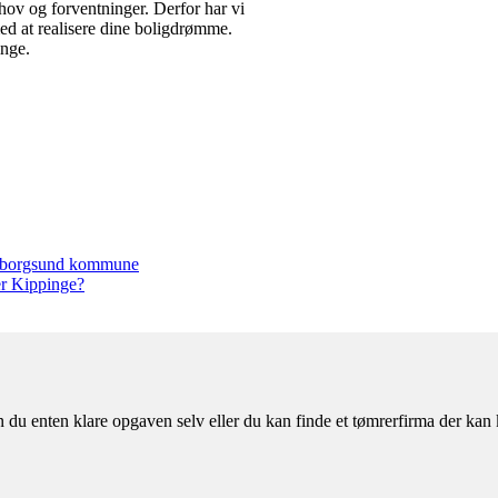
ehov og forventninger. Derfor har vi
med at realisere dine boligdrømme.
inge.
uldborgsund kommune
er Kippinge?
 du enten klare opgaven selv eller du kan finde et tømrerfirma der kan