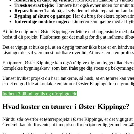
Træskærerarbejde:
Tømrere har også evner inden for unikt træ
Reparationer:
Tænk på, at selv den mindste reparation kan kræ
Bygning af skure og garage:
Har du brug for ekstra opbevarin
Indvendige modificeringer:
Tømreren kan hjælpe med at flytte
At finde en tømrer i Øster Kippinge er lettere end nogensinde med p
bedst til dit projekt. Platformen gør det muligt for dig at indhente tilb
Det er vigtigt at huske på, at en dygtig tømrer ikke bare er en håndv
løsninger der vil være mest holdbare over tid. At investere i en profes
En tømrer i Øster Kippinge kan også rådgive dig om byggetilladelser og
komplekse bygningskrav, som kan fralægge dig stress og bekymringer
Uanset hvilket projekt du har i tankerne, så husk, at en tømrer kan vær
er det en god idé at kontakte en tømrer i Øster Kippinge for en grundig
Indhent 3 tilbud, gratis og uforpligtende
Hvad koster en tømrer i Øster Kippinge?
Når du står overfor et tømrerprojekt i Øster Kippinge, er det vigtigt 
Generelt kan du forvente, at timeprisen for en tømrer ligger mellem 400