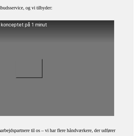
budsservice, og vi tilbyder:
å konceptet på 1 minut
bejdspartnere til os – vi har flere håndværkere, der udfører