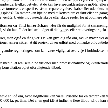
arbejde, hvilket betyder, at de kan lave specialdesignede møbler eller i
ve tømrerens ekspertise, såsom reparere gulve, skabe eller udendørs str
gsplads? En tømrer kan hjælpe med at konstruere et skur eller en gara
 vægge, bygge indbyggede skabe eller skabe reoler for at optimere plad
latformen
xn--find-tmrer-5cb.nu
. Her får du mulighed for at sammenlig
ud, så du kan få det bedste budget til dit bygge- eller renoveringsprojekt.
ærker, men også en rådgiver. De kan give dig råd om, hvilke materialer 
sionel tømrer sikrer, at dit projekt bliver udført med omtanke og dygtigh
 andre reguleringer, som kan være vigtige at overveje i forbindelse med
.
e med til at realisere dine visioner med professionalisme og kvalitetsar
 konsultation og et uforpligtende tilbud.
at have en idé om, hvad udgifterne kan være. Priserne for en tømrer kan 
-600 kr. pr. time. Det er en god idé at indhente flere tilbud, så du kan 