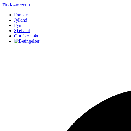
Find-tømrer.nu
Forside
Jylland
Fyn
Sjælland
Om / kontakt