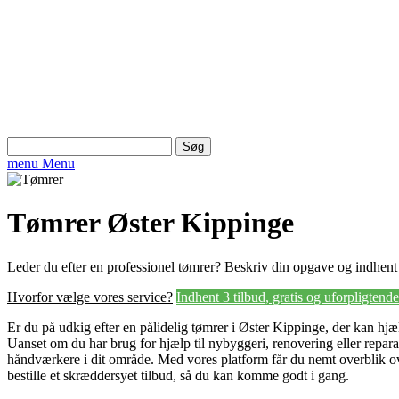
Søg
efter:
menu
Menu
Tømrer Øster Kippinge
Leder du efter en professionel tømrer? Beskriv din opgave og indhent 3
Hvorfor vælge vores service?
Indhent 3 tilbud, gratis og uforpligtende
Er du på udkig efter en pålidelig tømrer i Øster Kippinge, der kan hj
Uanset om du har brug for hjælp til nybyggeri, renovering eller reparat
håndværkere i dit område. Med vores platform får du nemt overblik ov
bestille et skræddersyet tilbud, så du kan komme godt i gang.