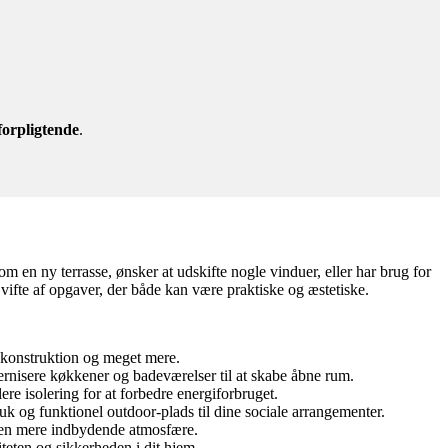
forpligtende
.
 en ny terrasse, ønsker at udskifte nogle vinduer, eller har brug for
vifte af opgaver, der både kan være praktiske og æstetiske.
gkonstruktion og meget mere.
ernisere køkkener og badeværelser til at skabe åbne rum.
ere isolering for at forbedre energiforbruget.
k og funktionel outdoor-plads til dine sociale arrangementer.
m en mere indbydende atmosfære.
teten og sikkerheden i dit hjem.