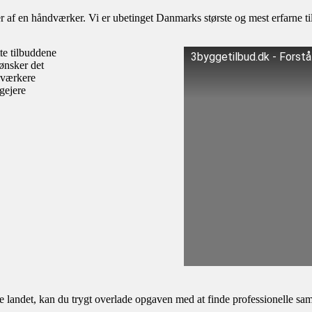
af en håndværker. Vi er ubetinget Danmarks største og mest erfarne til
te tilbuddene
3byggetilbud.dk - Forst
ønsker det
dværkere
igejere
andet, kan du trygt overlade opgaven med at finde professionelle samar