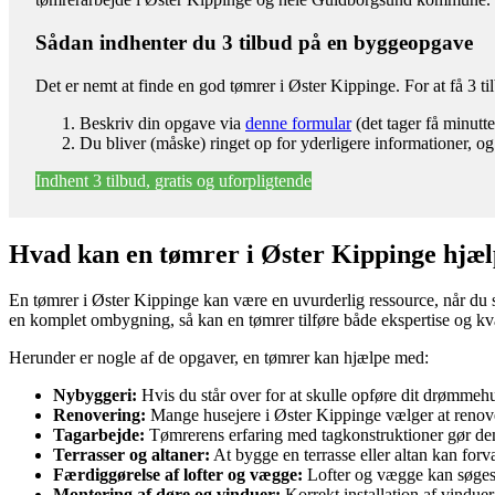
Sådan indhenter du 3 tilbud på en byggeopgave
Det er nemt at finde en god tømrer i Øster Kippinge. For at få 3 
Beskriv din opgave via
denne formular
(det tager få minutte
Du bliver (måske) ringet op for yderligere informationer, og
Indhent 3 tilbud, gratis og uforpligtende
Hvad kan en tømrer i Øster Kippinge hjæ
En tømrer i Øster Kippinge kan være en uvurderlig ressource, når du s
en komplet ombygning, så kan en tømrer tilføre både ekspertise og kva
Herunder er nogle af de opgaver, en tømrer kan hjælpe med:
Nybyggeri:
Hvis du står over for at skulle opføre dit drømmeh
Renovering:
Mange husejere i Øster Kippinge vælger at renover
Tagarbejde:
Tømrerens erfaring med tagkonstruktioner gør dem ti
Terrasser og altaner:
At bygge en terrasse eller altan kan for
Færdiggørelse af lofter og vægge:
Lofter og vægge kan søges 
Montering af døre og vinduer:
Korrekt installation af vindue