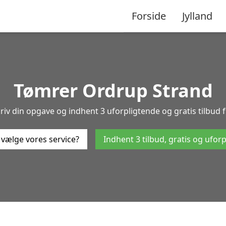
Forside
Jylland
Tømrer Ordrup Strand
riv din opgave og indhent 3 uforpligtende og gratis tilbud f
 vælge vores service?
Indhent 3 tilbud, gratis og ufor