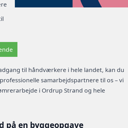
ere
il
tende
dgang til håndværkere i hele landet, kan du
rofessionelle samarbejdspartnere til os – vi
ømrerarbejde i Ordrup Strand og hele
ud på en byggeopgave