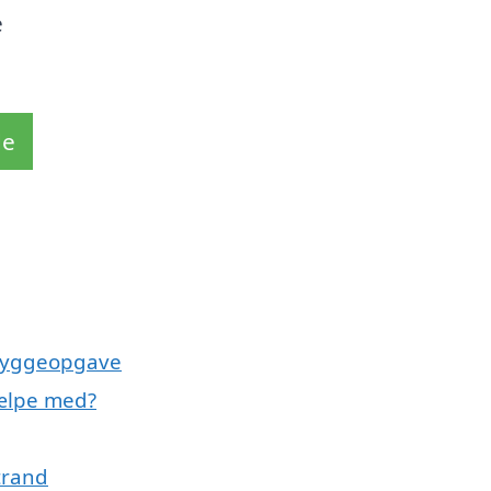
e
de
 byggeopgave
jælpe med?
trand