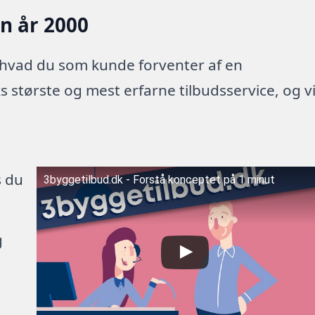
en år 2000
 hvad du som kunde forventer af en
 største og mest erfarne tilbudsservice, og v
s du
3byggetilbud.dk - Forstå konceptet på 1 minut
g