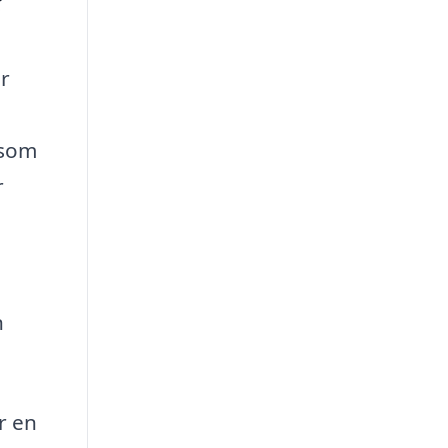
er
 som
r
n
r en