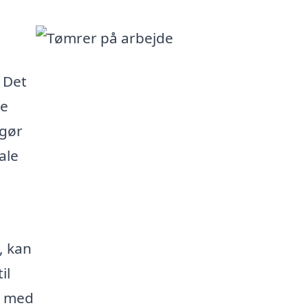
 Det
te
 gør
ale
, kan
il
g med