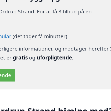
Ordrup Strand. For at få 3 tilbud på en
mular
(det tager få minutter)
derligere informationer, og modtager herefter 
det er
gratis
og
uforpligtende
.
tende
Ordrup Strand hjælpe med