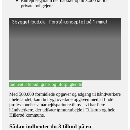
Entreprisegaranti der dækker op til 3.000 kr. for
private boligejere
3byggetilbud.dk - Forstå konceptet på 1 minut
Indhent 3 tilbud, gratis og uforpligtende
Med 500.000 formidlede opgaver og adgang til håndværkere
i hele landet, kan du trygt overlade opgaven med at finde
professionelle samarbejdspartnere til os – vi har flere
håndværkere, der udfører tømrerarbejde i Tulstrup og hele
Hillerød kommune.
Sådan indhenter du 3 tilbud på en