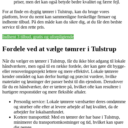
priser, men det kan også betyde bedre kvalitet og færre fejl.
For at finde en dygtig tømrer i Tulstrup, kan du bruge vores
platform, hvor du nemt kan sammenligne forskellige firmaer og
indhente tilbud. På den måde kan du sikre dig, at du får den bedste
service til den rette pris.
Indhent 3 tilbud, gratis og uforpligtende
Fordele ved at vælge tømrer i Tulstrup
Når du vælger en tømrer i Tulstrup, får du ikke blot adgang til lokale
håndværkere, men også til en række fordele, der kan gøre dit bygge-
eller renoveringsprojekt lettere og mere effektivt. Lokale tømrere
kender området og kan derfor hurtigt og præcist vurdere, hvilke
materialer og løsninger der passer bedst til din ejendom. Derudover
får du en håndværker, der er tættere på, hvilket ofte kan resultere i
hurtigere responstider og mere fleksible aftaler.
Personlig service: Lokale tømrere værdsætter deres omdømme
og stræber ofte efter at levere arbejde af høj kvalitet, da de
arbejder for lokalsamfundet.
Kortere transporttid: Med en tømrer der har base i Tulstrup,
minimerer du transportomkostninger og tid, hvilket kan spare
dig penge.