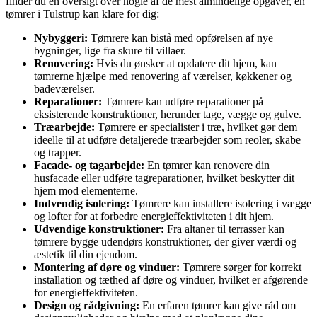
finder du en oversigt over nogle af de mest almindelige opgaver, en
tømrer i Tulstrup kan klare for dig:
Nybyggeri:
Tømrere kan bistå med opførelsen af nye
bygninger, lige fra skure til villaer.
Renovering:
Hvis du ønsker at opdatere dit hjem, kan
tømrerne hjælpe med renovering af værelser, køkkener og
badeværelser.
Reparationer:
Tømrere kan udføre reparationer på
eksisterende konstruktioner, herunder tage, vægge og gulve.
Træarbejde:
Tømrere er specialister i træ, hvilket gør dem
ideelle til at udføre detaljerede træarbejder som reoler, skabe
og trapper.
Facade- og tagarbejde:
En tømrer kan renovere din
husfacade eller udføre tagreparationer, hvilket beskytter dit
hjem mod elementerne.
Indvendig isolering:
Tømrere kan installere isolering i vægge
og lofter for at forbedre energieffektiviteten i dit hjem.
Udvendige konstruktioner:
Fra altaner til terrasser kan
tømrere bygge udendørs konstruktioner, der giver værdi og
æstetik til din ejendom.
Montering af døre og vinduer:
Tømrere sørger for korrekt
installation og tæthed af døre og vinduer, hvilket er afgørende
for energieffektiviteten.
Design og rådgivning:
En erfaren tømrer kan give råd om