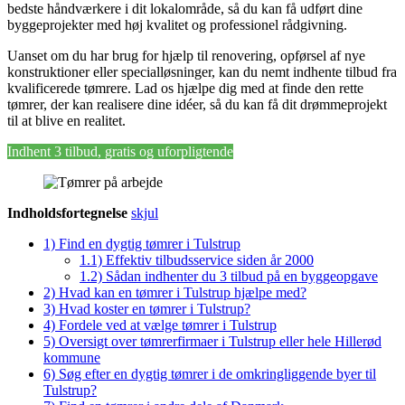
bedste håndværkere i dit lokalområde, så du kan få udført dine
byggeprojekter med høj kvalitet og professionel rådgivning.
Uanset om du har brug for hjælp til renovering, opførsel af nye
konstruktioner eller specialløsninger, kan du nemt indhente tilbud fra
kvalificerede tømrere. Lad os hjælpe dig med at finde den rette
tømrer, der kan realisere dine idéer, så du kan få dit drømmeprojekt
til at blive en realitet.
Indhent 3 tilbud, gratis og uforpligtende
Indholdsfortegnelse
skjul
1)
Find en dygtig tømrer i Tulstrup
1.1)
Effektiv tilbudsservice siden år 2000
1.2)
Sådan indhenter du 3 tilbud på en byggeopgave
2)
Hvad kan en tømrer i Tulstrup hjælpe med?
3)
Hvad koster en tømrer i Tulstrup?
4)
Fordele ved at vælge tømrer i Tulstrup
5)
Oversigt over tømrerfirmaer i Tulstrup eller hele Hillerød
kommune
6)
Søg efter en dygtig tømrer i de omkringliggende byer til
Tulstrup?