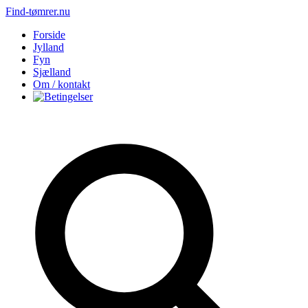
Find-tømrer.nu
Forside
Jylland
Fyn
Sjælland
Om / kontakt