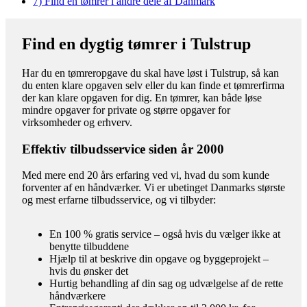
7)
Find en tømrer i andre dele af Danmark
Find en dygtig tømrer i Tulstrup
Har du en tømreropgave du skal have løst i Tulstrup, så kan
du enten klare opgaven selv eller du kan finde et tømrerfirma
der kan klare opgaven for dig. En tømrer, kan både løse
mindre opgaver for private og større opgaver for
virksomheder og erhverv.
Effektiv tilbudsservice siden år 2000
Med mere end 20 års erfaring ved vi, hvad du som kunde
forventer af en håndværker. Vi er ubetinget Danmarks største
og mest erfarne tilbudsservice, og vi tilbyder:
En 100 % gratis service – også hvis du vælger ikke at
benytte tilbuddene
Hjælp til at beskrive din opgave og byggeprojekt –
hvis du ønsker det
Hurtig behandling af din sag og udvælgelse af de rette
håndværkere