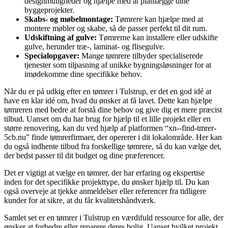
designmuligheder og hjælpe med at planlægge dine
byggeprojekter.
Skabs- og møbelmontage:
Tømrere kan hjælpe med at
montere møbler og skabe, så de passer perfekt til dit rum.
Udskiftning af gulve:
Tømrerne kan installere eller udskifte
gulve, herunder træ-, laminat- og flisegulve.
Specialopgaver:
Mange tømrere tilbyder specialiserede
tjenester som tilpasning af unikke bygningsløsninger for at
imødekomme dine specifikke behov.
Når du er på udkig efter en tømrer i Tulstrup, er det en god idé at
have en klar idé om, hvad du ønsker at få lavet. Dette kan hjælpe
tømreren med bedre at forstå dine behov og give dig et mere præcist
tilbud. Uanset om du har brug for hjælp til et lille projekt eller en
større renovering, kan du ved hjælp af platformen “xn--find-tmrer-
5cb.nu” finde tømrerfirmaer, der opererer i dit lokalområde. Her kan
du også indhente tilbud fra forskellige tømrere, så du kan vælge det,
der bedst passer til dit budget og dine præferencer.
Det er vigtigt at vælge en tømrer, der har erfaring og ekspertise
inden for det specifikke projekttype, du ønsker hjælp til. Du kan
også overveje at tjekke anmeldelser eller referencer fra tidligere
kunder for at sikre, at du får kvalitetshåndværk.
Samlet set er en tømrer i Tulstrup en værdifuld ressource for alle, der
ønsker at forbedre eller reparere deres bolig. Uanset hvilket projekt