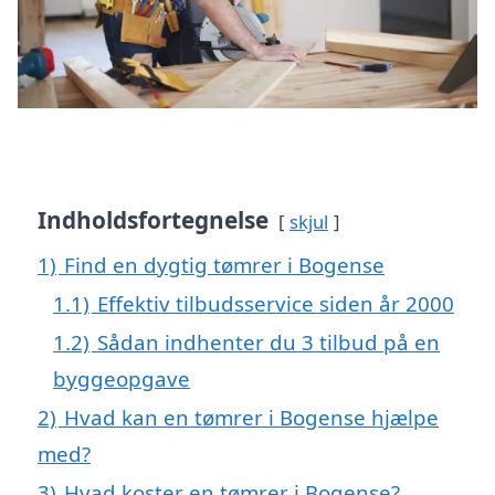
Indholdsfortegnelse
skjul
1)
Find en dygtig tømrer i Bogense
1.1)
Effektiv tilbudsservice siden år 2000
1.2)
Sådan indhenter du 3 tilbud på en
byggeopgave
2)
Hvad kan en tømrer i Bogense hjælpe
med?
3)
Hvad koster en tømrer i Bogense?