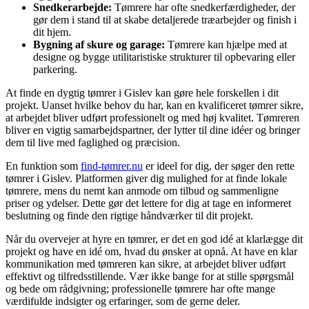
Snedkerarbejde:
Tømrere har ofte snedkerfærdigheder, der
gør dem i stand til at skabe detaljerede træarbejder og finish i
dit hjem.
Bygning af skure og garage:
Tømrere kan hjælpe med at
designe og bygge utilitaristiske strukturer til opbevaring eller
parkering.
At finde en dygtig tømrer i Gislev kan gøre hele forskellen i dit
projekt. Uanset hvilke behov du har, kan en kvalificeret tømrer sikre,
at arbejdet bliver udført professionelt og med høj kvalitet. Tømreren
bliver en vigtig samarbejdspartner, der lytter til dine idéer og bringer
dem til live med faglighed og præcision.
En funktion som
find-tømrer.nu
er ideel for dig, der søger den rette
tømrer i Gislev. Platformen giver dig mulighed for at finde lokale
tømrere, mens du nemt kan anmode om tilbud og sammenligne
priser og ydelser. Dette gør det lettere for dig at tage en informeret
beslutning og finde den rigtige håndværker til dit projekt.
Når du overvejer at hyre en tømrer, er det en god idé at klarlægge dit
projekt og have en idé om, hvad du ønsker at opnå. At have en klar
kommunikation med tømreren kan sikre, at arbejdet bliver udført
effektivt og tilfredsstillende. Vær ikke bange for at stille spørgsmål
og bede om rådgivning; professionelle tømrere har ofte mange
værdifulde indsigter og erfaringer, som de gerne deler.