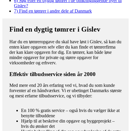
6)
Søg efter en dygtig tømrer i de omkringliggende byer til
Gislev?
7)
Find en tømrer i andre dele af Danmark
Find en dygtig tømrer i Gislev
Har du en tømreropgave du skal have løst i Gislev, så kan du
enten klare opgaven selv eller du kan finde et tømrerfirma
der kan klare opgaven for dig. En tømrer, kan både løse
mindre opgaver for private og større opgaver for
virksomheder og erhverv.
Effektiv tilbudsservice siden år 2000
Med mere end 20 års erfaring ved vi, hvad du som kunde
forventer af en håndværker. Vi er ubetinget Danmarks største
og mest erfarne tilbudsservice, og vi tilbyder:
En 100 % gratis service – også hvis du vælger ikke at
benytte tilbuddene
Hjælp til at beskrive din opgave og byggeprojekt –
hvis du ønsker det