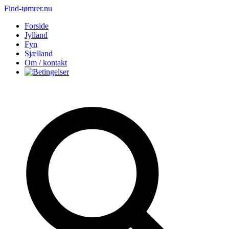
Find-tømrer.nu
Forside
Jylland
Fyn
Sjælland
Om / kontakt