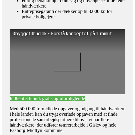
Hurtig behandling af din sag og udvælgelse af de rette
håndværkere
Entreprisegaranti der dækker op til 3.000 kr. for
private boligejere
3byggetilbud.dk - Forstå konceptet på 1 minut
Indhent 3 tilbud, gratis og uforpligtende
Med 500.000 formidlede opgaver og adgang til håndværkere
i hele landet, kan du trygt overlade opgaven med at finde
professionelle samarbejdspartnere til os – vi har flere
håndværkere, der udfører tømrerarbejde i Gislev og hele
Faaborg-Midtfyn kommune.