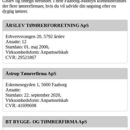
Gislev og omegn herunder. I hele Faaborg-Midtfyn kommunefindes
der flere tømrerfirmaer, hvis du vil udvide din søgning efter en
dygtig tømrer.
ÅRSLEV TØMRERFORRETNING ApS
Erhvervsvangen 20, 5792 årslev
Ansatte: 12
Startdato: 01. maj 2006,
Virksomhedsform: Anpartsselskab
CVR: 29521867
Åstrup Tømrerfirma ApS
Eskemosegyden 1, 5600 Faaborg
Ansatte:
Startdato: 22. september 2020,
Virksomhedsform: Anpartsselskab
CVR: 41699698
BT BYGGE- OG TØMRERFIRMA ApS