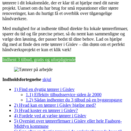
tømrere i dit lokalområde, der er klar til at hjælpe med dit næste
projekt. Uanset om du har brug for små reparationer eller større
renoveringer, kan du hurtigt få et overblik over tilgængelige
håndværkere.
Med mulighed for at indhente tilbud direkte fra lokale tømrerfirmaer,
sparer du tid og får præcise priser, så du nemt kan sammenligne og
vælge den løsning, der passer bedst til dine behov. Lad os hjælpe
dig med at finde den rette tømrer i Gislev – din drøm om et perfekt
håndværksprojekt er kun et klik væk!
Indhent 3 tilbud, gratis og uforpligtende
Indholdsfortegnelse
skjul
1)
Find en dygtig tømrer i Gislev
1.1)
Effektiv tilbudsservice siden år 2000
1.2)
Sådan indhenter du 3 tilbud på en byggeopgave
2)
Hvad kan en tømrer i Gislev hjælpe med?
3)
Hvad koster en tømrer i Gislev?
4)
Fordele ved at vælge tømrer i Gislev
5)
Oversigt over tømrerfirmaer i Gislev eller hele Faaborg-
Midtfyn kommune