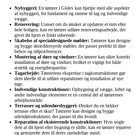
Nybyggeri:
En tømrer i Gislev kan hjælpe med alle aspekter
af nybyggeri, fra fundament og ramme til tag og indvendige
vægge.
Renovering:
Uanset om du ønsker at opdatere et rum eller
hele boligen, kan en tømrer udføre renoveringsarbejde, der
giver dit hjem et friskt udseende.
Skabelse af specialdesignede møbler:
Tømrere kan designe
og bygge skræddersyede møbler, der passer perfekt til dine
behov og stilpræferencer.
Montering af døre og vinduer:
En tømrer kan sikre korrekt
installation af døre og vinduer, hvilket er vigtigt for både
æstetik og energibesparelse.
Tagarbejde:
Tømrerens ekspertise i tagkonstruktioner gør
dem ideelle til at udføre reparationer og installation af nye
tage.
Indvendige konstruktioner:
Opbygning af vægge, lofter og
andre indvendige elementer er en central del af tømrernes
arbejdsområde.
Terrasser og udendørsbyggeri:
Ønsker du en lækker
terrasse eller et skur? Tømrere kan designe og bygge
udendørsstrukturer, der passer til din livsstil.
Reparation af eksisterende konstruktioner:
Hvis nogle
dele af dit hjem eller bygning er slidte, kan en tømrer reparere
og genoprette dem til deres oprindelige stand.