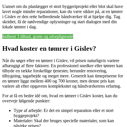
Uanset om du planlægger et stort byggeriprojekt eller blot skal have
lavet nogle mindre reparationer, kan du være sikker på, at en tømrer
i Gislev er den rette helbredende håndværker til at hjælpe dig. Tag
skridtet, få de nødvendige oplysninger og start dialogen med din
lokale tømrer i dag.
Indhent 3 tilbud, gratis og uforpligtende
Hvad koster en tømrer i Gislev?
Når du søger efter en tømrer i Gislev, vil prisen naturligvis variere
afhængigt af flere faktorer. En professionel snedker eller tømrer kan
tilbyde en række forskellige tjenester, herunder renovering,
tilbygning, tagarbejde og meget mere. Generelt kan timepriserne for
en tømrer ligge mellem 400 og 700 kroner, men denne pris kan
variere alt efter opgavens kompleksitet og håndværkerens erfaring.
For at få en bedre idé om, hvad en tømrer i Gislev koster, kan du
overveje følgende punkter:
Type af arbejde: Er det en simpel reparation eller et stort
byggeprojekt?
Materialer: Skal der bruges specielle materialer, som kan
påvirke prisen?