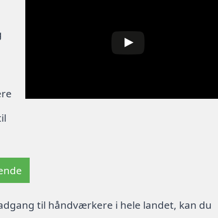
g
ere
il
tende
dgang til håndværkere i hele landet, kan du