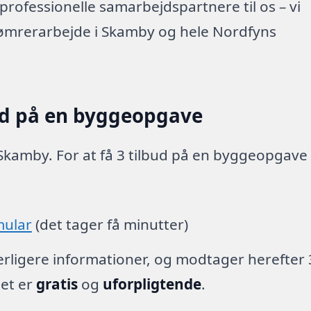
rofessionelle samarbejdspartnere til os – vi
tømrerarbejde i Skamby og hele Nordfyns
ud på en byggeopgave
 Skamby. For at få 3 tilbud på en byggeopgave
mular
(det tager få minutter)
derligere informationer, og modtager herefter 
det er
gratis
og
uforpligtende
.