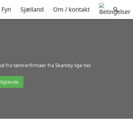
Fyn
Sjælland
Om / kontakt
ud fra tømrerfirmaer fra Skamby lige her.
pligtende