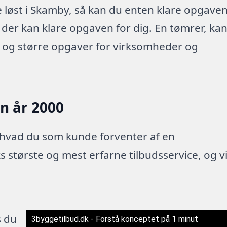
løst i Skamby, så kan du enten klare opgave
a der kan klare opgaven for dig. En tømrer, ka
e og større opgaver for virksomheder og
en år 2000
 hvad du som kunde forventer af en
 største og mest erfarne tilbudsservice, og v
s du
3byggetilbud.dk - Forstå konceptet på 1 minut