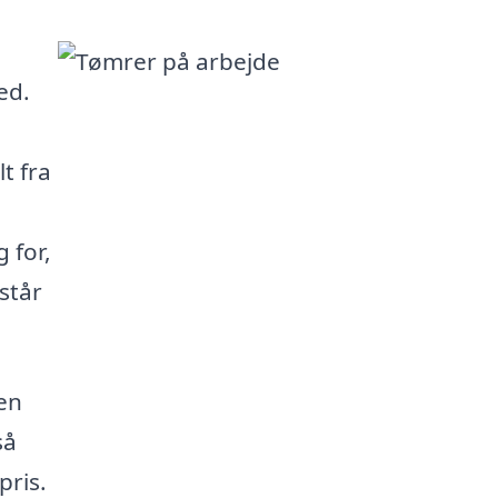
ed.
t fra
 for,
rstår
en
så
pris.