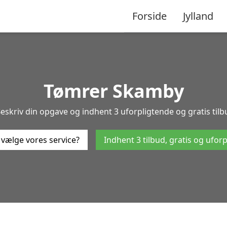
Forside
Jylland
Tømrer Skamby
eskriv din opgave og indhent 3 uforpligtende og gratis tilb
 vælge vores service?
Indhent 3 tilbud, gratis og ufor