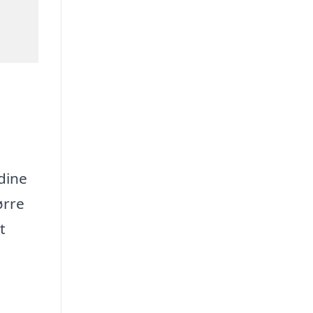
dine
ørre
t