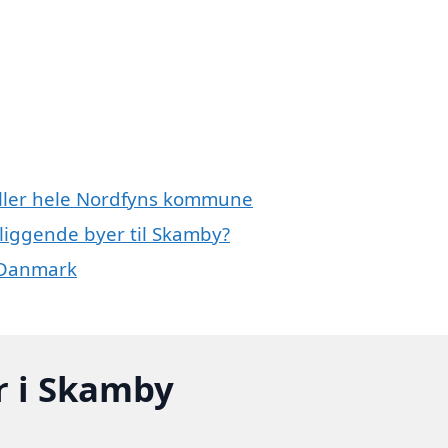
eller hele Nordfyns kommune
gliggende byer til Skamby?
f Danmark
r i Skamby