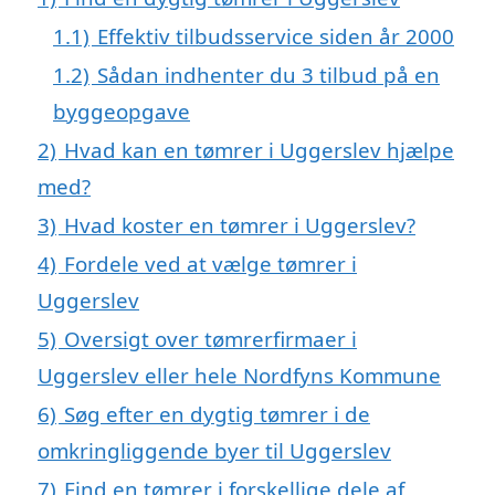
1.1)
Effektiv tilbudsservice siden år 2000
1.2)
Sådan indhenter du 3 tilbud på en
byggeopgave
2)
Hvad kan en tømrer i Uggerslev hjælpe
med?
3)
Hvad koster en tømrer i Uggerslev?
4)
Fordele ved at vælge tømrer i
Uggerslev
5)
Oversigt over tømrerfirmaer i
Uggerslev eller hele Nordfyns Kommune
6)
Søg efter en dygtig tømrer i de
omkringliggende byer til Uggerslev
7)
Find en tømrer i forskellige dele af