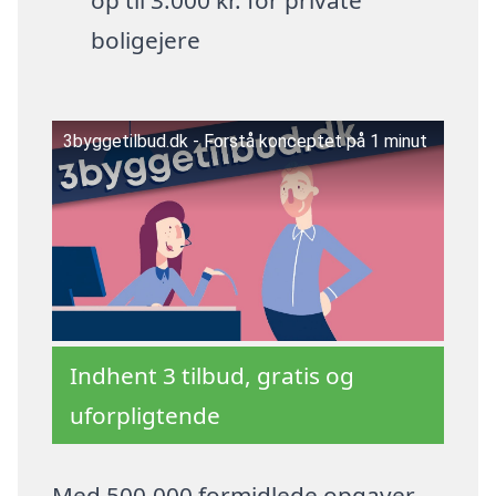
boligejere
3byggetilbud.dk - Forstå konceptet på 1 minut
Indhent 3 tilbud, gratis og
uforpligtende
Med 500.000 formidlede opgaver