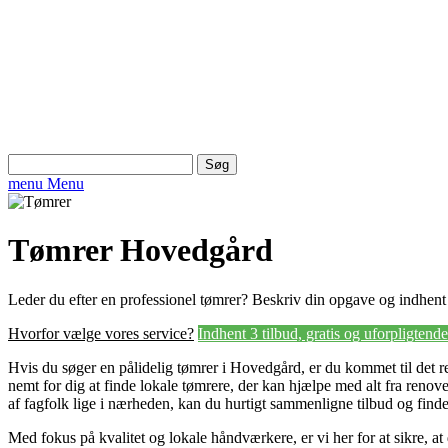
Søg
efter:
menu
Menu
Tømrer Hovedgård
Leder du efter en professionel tømrer? Beskriv din opgave og indhent 3
Hvorfor vælge vores service?
Indhent 3 tilbud, gratis og uforpligtende
Hvis du søger en pålidelig tømrer i Hovedgård, er du kommet til det re
nemt for dig at finde lokale tømrere, der kan hjælpe med alt fra renov
af fagfolk lige i nærheden, kan du hurtigt sammenligne tilbud og finde d
Med fokus på kvalitet og lokale håndværkere, er vi her for at sikre, at