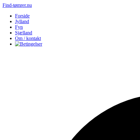
Find-tømrer.nu
Forside
Jylland
Fyn
Sjælland
Om / kontakt