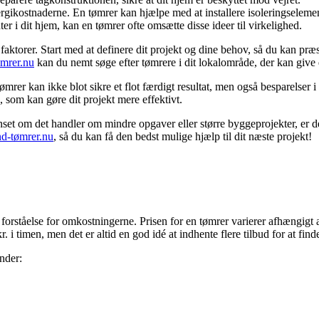
rgikostnaderne. En tømrer kan hjælpe med at installere isoleringselement
er i dit hjem, kan en tømrer ofte omsætte disse ideer til virkelighed.
aktorer. Start med at definere dit projekt og dine behov, så du kan præs
ømrer.nu
kan du nemt søge efter tømrere i dit lokalområde, der kan give di
r kan ikke blot sikre et flot færdigt resultat, men også besparelser i d
som kan gøre dit projekt mere effektivt.
nset om det handler om mindre opgaver eller større byggeprojekter, er der
nd-tømrer.nu
, så du kan få den bedst mulige hjælp til dit næste projekt!
 forståelse for omkostningerne. Prisen for en tømrer varierer afhængigt 
i timen, men det er altid en god idé at indhente flere tilbud for at find
nder: