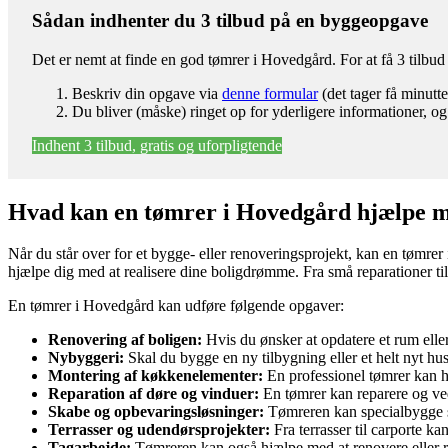
Sådan indhenter du 3 tilbud på en byggeopgave
Det er nemt at finde en god tømrer i Hovedgård. For at få 3 tilbu
Beskriv din opgave via
denne formular
(det tager få minutte
Du bliver (måske) ringet op for yderligere informationer, og
Indhent 3 tilbud, gratis og uforpligtende
Hvad kan en tømrer i Hovedgård hjælpe 
Når du står over for et bygge- eller renoveringsprojekt, kan en tømre
hjælpe dig med at realisere dine boligdrømme. Fra små reparationer til
En tømrer i Hovedgård kan udføre følgende opgaver:
Renovering af boligen:
Hvis du ønsker at opdatere et rum eller 
Nybyggeri:
Skal du bygge en ny tilbygning eller et helt nyt h
Montering af køkkenelementer:
En professionel tømrer kan hj
Reparation af døre og vinduer:
En tømrer kan reparere og ved
Skabe og opbevaringsløsninger:
Tømreren kan specialbygge sk
Terrasser og udendørsprojekter:
Fra terrasser til carporte 
Tagarbejde:
Tømreren kan også hjælpe med at renovere eller rep