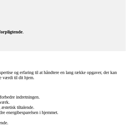
forpligtende
.
ertise og erfaring til at håndtere en lang række opgaver, der kan
 værdi til dit hjem.
 forbedre indretningen.
dværk.
æstetisk tiltalende.
dre energibesparelsen i hjemmet.
ende.