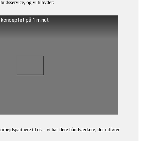
budsservice, og vi tilbyder:
å konceptet på 1 minut
bejdspartnere til os – vi har flere håndværkere, der udfører