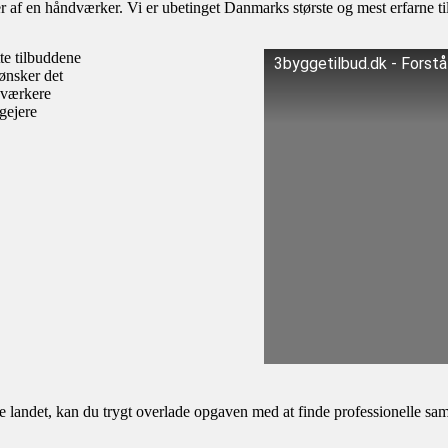
af en håndværker. Vi er ubetinget Danmarks største og mest erfarne til
te tilbuddene
3byggetilbud.dk - Forst
ønsker det
dværkere
igejere
andet, kan du trygt overlade opgaven med at finde professionelle samar