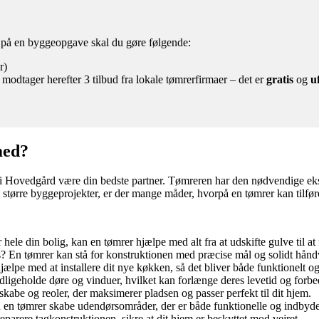
d på en byggeopgave skal du gøre følgende:
r)
 modtager herefter 3 tilbud fra lokale tømrerfirmaer – det er
gratis
og
u
med?
r i Hovedgård være din bedste partner. Tømreren har den nødvendige eksp
 større byggeprojekter, er der mange måder, hvorpå en tømrer kan tilføre
hele din bolig, kan en tømrer hjælpe med alt fra at udskifte gulve til at
us? En tømrer kan stå for konstruktionen med præcise mål og solidt hån
ælpe med at installere dit nye køkken, så det bliver både funktionelt og 
ligeholde døre og vinduer, hvilket kan forlænge deres levetid og forbe
abe og reoler, der maksimerer pladsen og passer perfekt til dit hjem.
kan en tømrer skabe udendørsområder, der er både funktionelle og indbyd
arere tagkonstruktionen, sikre at dit hjem er beskyttet mod vejret.