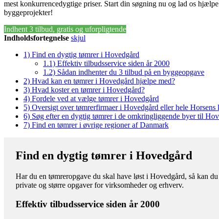
mest konkurrencedygtige priser. Start din søgning nu og lad os hjælpe 
byggeprojekter!
Indhent 3 tilbud, gratis og uforpligtende
Indholdsfortegnelse
skjul
1)
Find en dygtig tømrer i Hovedgård
1.1)
Effektiv tilbudsservice siden år 2000
1.2)
Sådan indhenter du 3 tilbud på en byggeopgave
2)
Hvad kan en tømrer i Hovedgård hjælpe med?
3)
Hvad koster en tømrer i Hovedgård?
4)
Fordele ved at vælge tømrer i Hovedgård
5)
Oversigt over tømrerfirmaer i Hovedgård eller hele Horsen
6)
Søg efter en dygtig tømrer i de omkringliggende byer til Ho
7)
Find en tømrer i øvrige regioner af Danmark
Find en dygtig tømrer i Hovedgård
Har du en tømreropgave du skal have løst i Hovedgård, så kan du e
private og større opgaver for virksomheder og erhverv.
Effektiv tilbudsservice siden år 2000