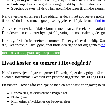
Isolering:
Forbedring af isoleringen i dit hjem kan reducere ene
Specialopgaver:
Hvis du har specifikke ideer til unikke element
Når du vælger en tømrer i Hovedgård, er det vigtigt at overveje nogle f
tilbud, så du kan sammenligne priser og ydelser. På platformen
find-t
At hyre en tømrer kan faktisk komme med mange fordele. En dygtig tømre
Derudover kan en tømrer byde på rådgivning om materialer og design, 
Kort sagt, hvis du leder efter en tømrer i Hovedgård, er du heldig. Ua
dig. Det eneste, du skal gøre, er at finde den rigtige for dig gennem
fi
Indhent 3 tilbud, gratis og uforpligtende
Hvad koster en tømrer i Hovedgård?
Når du overvejer at hyre en tømrer i Hovedgård, er det vigtigt at få en
eventuel tidsramme. Generelt kan priserne ligger mellem 300 og 600 kr. 
En tømrer i Hovedgård kan hjælpe med en bred vifte af opgaver, heru
Renovering af eksisterende bygninger
Nybyggeri
Montering af køkkener og badeværelser