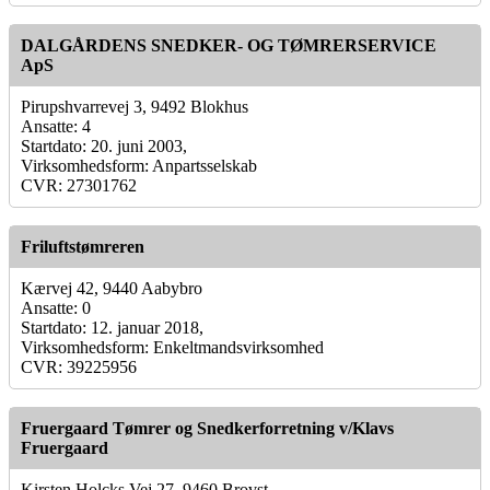
DALGÅRDENS SNEDKER- OG TØMRERSERVICE
ApS
Pirupshvarrevej 3, 9492 Blokhus
Ansatte: 4
Startdato: 20. juni 2003,
Virksomhedsform: Anpartsselskab
CVR: 27301762
Friluftstømreren
Kærvej 42, 9440 Aabybro
Ansatte: 0
Startdato: 12. januar 2018,
Virksomhedsform: Enkeltmandsvirksomhed
CVR: 39225956
Fruergaard Tømrer og Snedkerforretning v/Klavs
Fruergaard
Kirsten Holcks Vej 27, 9460 Brovst