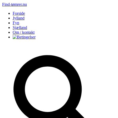
Find-tømrer.nu
Forside
Jylland
Fyn
Sjælland
Om / kontakt