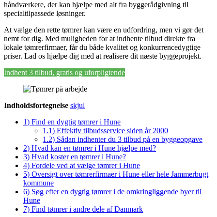
håndværkere, der kan hjælpe med alt fra byggerådgivning til
specialtilpassede løsninger.
At vælge den rette tømrer kan være en udfordring, men vi gør det
nemt for dig. Med muligheden for at indhente tilbud direkte fra
lokale tømrerfirmaer, får du både kvalitet og konkurrencedygtige
priser. Lad os hjælpe dig med at realisere dit næste byggeprojekt.
Indhent 3 tilbud, gratis og uforpligtende
Indholdsfortegnelse
skjul
1)
Find en dygtig tømrer i Hune
1.1)
Effektiv tilbudsservice siden år 2000
1.2)
Sådan indhenter du 3 tilbud på en byggeopgave
2)
Hvad kan en tømrer i Hune hjælpe med?
3)
Hvad koster en tømrer i Hune?
4)
Fordele ved at vælge tømrer i Hune
5)
Oversigt over tømrerfirmaer i Hune eller hele Jammerbugt
kommune
6)
Søg efter en dygtig tømrer i de omkringliggende byer til
Hune
7)
Find tømrer i andre dele af Danmark