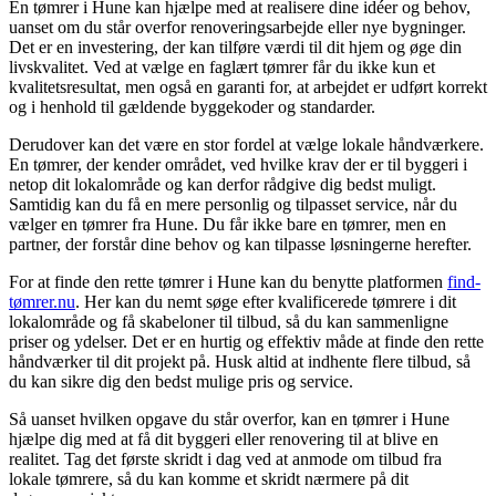
En tømrer i Hune kan hjælpe med at realisere dine idéer og behov,
uanset om du står overfor renoveringsarbejde eller nye bygninger.
Det er en investering, der kan tilføre værdi til dit hjem og øge din
livskvalitet. Ved at vælge en faglært tømrer får du ikke kun et
kvalitetsresultat, men også en garanti for, at arbejdet er udført korrekt
og i henhold til gældende byggekoder og standarder.
Derudover kan det være en stor fordel at vælge lokale håndværkere.
En tømrer, der kender området, ved hvilke krav der er til byggeri i
netop dit lokalområde og kan derfor rådgive dig bedst muligt.
Samtidig kan du få en mere personlig og tilpasset service, når du
vælger en tømrer fra Hune. Du får ikke bare en tømrer, men en
partner, der forstår dine behov og kan tilpasse løsningerne herefter.
For at finde den rette tømrer i Hune kan du benytte platformen
find-
tømrer.nu
. Her kan du nemt søge efter kvalificerede tømrere i dit
lokalområde og få skabeloner til tilbud, så du kan sammenligne
priser og ydelser. Det er en hurtig og effektiv måde at finde den rette
håndværker til dit projekt på. Husk altid at indhente flere tilbud, så
du kan sikre dig den bedst mulige pris og service.
Så uanset hvilken opgave du står overfor, kan en tømrer i Hune
hjælpe dig med at få dit byggeri eller renovering til at blive en
realitet. Tag det første skridt i dag ved at anmode om tilbud fra
lokale tømrere, så du kan komme et skridt nærmere på dit