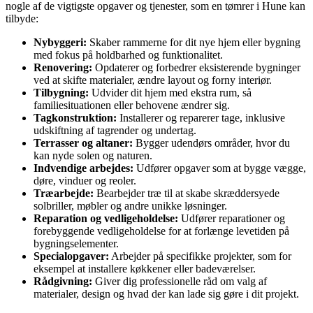
nogle af de vigtigste opgaver og tjenester, som en tømrer i Hune kan
tilbyde:
Nybyggeri:
Skaber rammerne for dit nye hjem eller bygning
med fokus på holdbarhed og funktionalitet.
Renovering:
Opdaterer og forbedrer eksisterende bygninger
ved at skifte materialer, ændre layout og forny interiør.
Tilbygning:
Udvider dit hjem med ekstra rum, så
familiesituationen eller behovene ændrer sig.
Tagkonstruktion:
Installerer og reparerer tage, inklusive
udskiftning af tagrender og undertag.
Terrasser og altaner:
Bygger udendørs områder, hvor du
kan nyde solen og naturen.
Indvendige arbejdes:
Udfører opgaver som at bygge vægge,
døre, vinduer og reoler.
Træarbejde:
Bearbejder træ til at skabe skræddersyede
solbriller, møbler og andre unikke løsninger.
Reparation og vedligeholdelse:
Udfører reparationer og
forebyggende vedligeholdelse for at forlænge levetiden på
bygningselementer.
Specialopgaver:
Arbejder på specifikke projekter, som for
eksempel at installere køkkener eller badeværelser.
Rådgivning:
Giver dig professionelle råd om valg af
materialer, design og hvad der kan lade sig gøre i dit projekt.