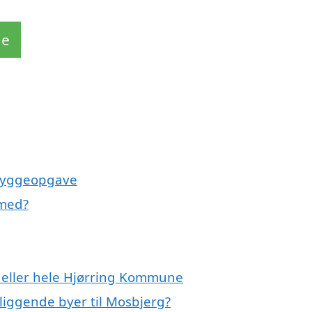
de
 byggeopgave
 med?
 eller hele Hjørring Kommune
liggende byer til Mosbjerg?