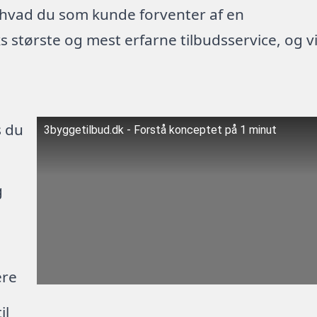
 hvad du som kunde forventer af en
 største og mest erfarne tilbudsservice, og v
s du
3byggetilbud.dk - Forstå konceptet på 1 minut
g
ere
il