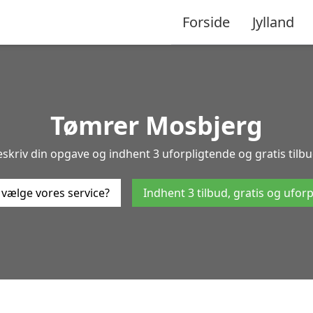
Forside
Jylland
Tømrer Mosbjerg
skriv din opgave og indhent 3 uforpligtende og gratis tilbu
 vælge vores service?
Indhent 3 tilbud, gratis og ufor