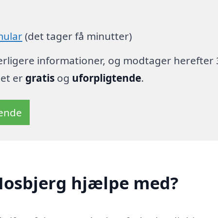
mular
(det tager få minutter)
derligere informationer, og modtager herefter 
det er
gratis
og
uforpligtende
.
tende
Mosbjerg hjælpe med?