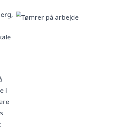
jerg,
kale
å
e i
ere
s
t