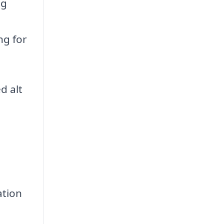
og
ng for
d alt
ation