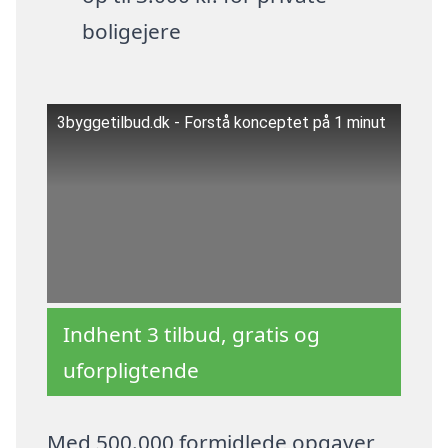
boligejere
3byggetilbud.dk - Forstå konceptet på 1 minut
Indhent 3 tilbud, gratis og
uforpligtende
Med 500.000 formidlede opgaver