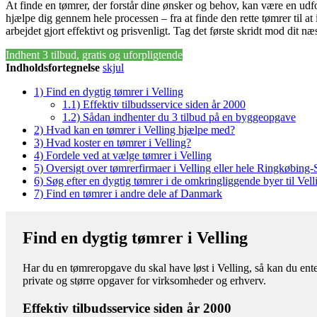
At finde en tømrer, der forstår dine ønsker og behov, kan være en udfo
hjælpe dig gennem hele processen – fra at finde den rette tømrer til at 
arbejdet gjort effektivt og prisvenligt. Tag det første skridt mod dit næ
Indhent 3 tilbud, gratis og uforpligtende
Indholdsfortegnelse
skjul
1)
Find en dygtig tømrer i Velling
1.1)
Effektiv tilbudsservice siden år 2000
1.2)
Sådan indhenter du 3 tilbud på en byggeopgave
2)
Hvad kan en tømrer i Velling hjælpe med?
3)
Hvad koster en tømrer i Velling?
4)
Fordele ved at vælge tømrer i Velling
5)
Oversigt over tømrerfirmaer i Velling eller hele Ringkøbi
6)
Søg efter en dygtig tømrer i de omkringliggende byer til Vell
7)
Find en tømrer i andre dele af Danmark
Find en dygtig tømrer i Velling
Har du en tømreropgave du skal have løst i Velling, så kan du ent
private og større opgaver for virksomheder og erhverv.
Effektiv tilbudsservice siden år 2000