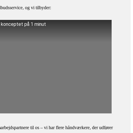
budsservice, og vi tilbyder:
å konceptet på 1 minut
bejdspartnere til os – vi har flere håndværkere, der udfører