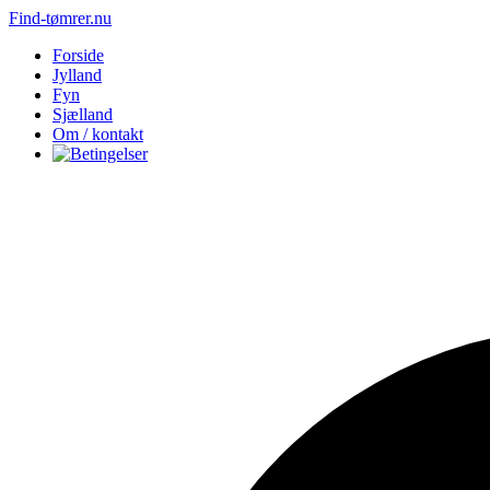
Find-tømrer.nu
Forside
Jylland
Fyn
Sjælland
Om / kontakt