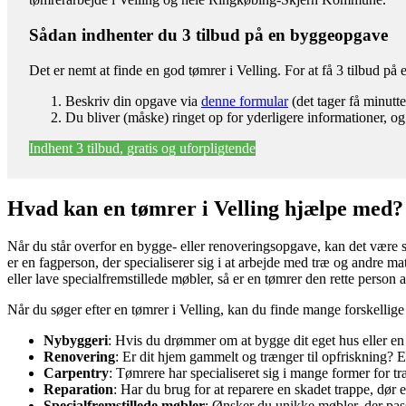
Sådan indhenter du 3 tilbud på en byggeopgave
Det er nemt at finde en god tømrer i Velling. For at få 3 tilbud p
Beskriv din opgave via
denne formular
(det tager få minutte
Du bliver (måske) ringet op for yderligere informationer, og
Indhent 3 tilbud, gratis og uforpligtende
Hvad kan en tømrer i Velling hjælpe med?
Når du står overfor en bygge- eller renoveringsopgave, kan det være s
er en fagperson, der specialiserer sig i at arbejde med træ og andre m
eller lave specialfremstillede møbler, så er en tømrer den rette person a
Når du søger efter en tømrer i Velling, kan du finde mange forskellig
Nybyggeri
: Hvis du drømmer om at bygge dit eget hus eller en
Renovering
: Er dit hjem gammelt og trænger til opfriskning?
Carpentry
: Tømrere har specialiseret sig i mange former for t
Reparation
: Har du brug for at reparere en skadet trappe, dør e
Specialfremstillede møbler
: Ønsker du unikke møbler, der pas