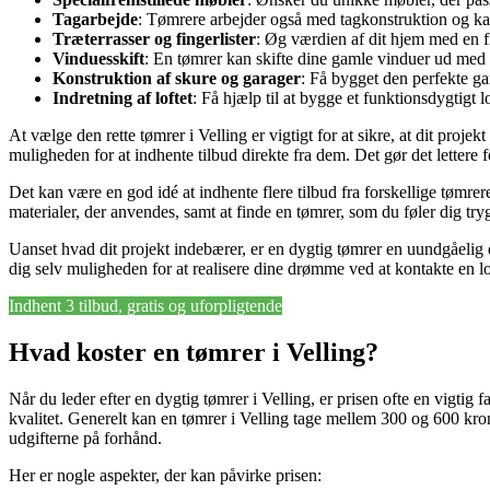
Tagarbejde
: Tømrere arbejder også med tagkonstruktion og kan
Træterrasser og fingerlister
: Øg værdien af dit hjem med en flo
Vinduesskift
: En tømrer kan skifte dine gamle vinduer ud med n
Konstruktion af skure og garager
: Få bygget den perfekte gar
Indretning af loftet
: Få hjælp til at bygge et funktionsdygtigt 
At vælge den rette tømrer i Velling er vigtigt for at sikre, at dit proj
muligheden for at indhente tilbud direkte fra dem. Det gør det lettere f
Det kan være en god idé at indhente flere tilbud fra forskellige tømrere
materialer, der anvendes, samt at finde en tømrer, som du føler dig t
Uanset hvad dit projekt indebærer, er en dygtig tømrer en uundgåelig 
dig selv muligheden for at realisere dine drømme ved at kontakte en lo
Indhent 3 tilbud, gratis og uforpligtende
Hvad koster en tømrer i Velling?
Når du leder efter en dygtig tømrer i Velling, er prisen ofte en vigtig
kvalitet. Generelt kan en tømrer i Velling tage mellem 300 og 600 kron
udgifterne på forhånd.
Her er nogle aspekter, der kan påvirke prisen: