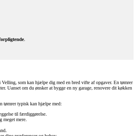
forpligtende
.
i Velling, som kan hjælpe dig med en bred vifte af opgaver. En tømrer
ojekter. Uanset om du ønsker at bygge en ny garage, renovere dit køkken
 en tømrer typisk kan hjælpe med:
ggelse til færdiggørelse.
og meget mere.
and.
her dine præferencer og behov.