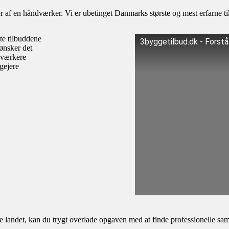
af en håndværker. Vi er ubetinget Danmarks største og mest erfarne til
te tilbuddene
3byggetilbud.dk - Forst
ønsker det
dværkere
igejere
andet, kan du trygt overlade opgaven med at finde professionelle samar