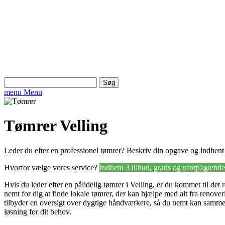
Søg
efter:
menu
Menu
Tømrer Velling
Leder du efter en professionel tømrer? Beskriv din opgave og indhent 3 
Hvorfor vælge vores service?
Indhent 3 tilbud, gratis og uforpligtende
Hvis du leder efter en pålidelig tømrer i Velling, er du kommet til det 
nemt for dig at finde lokale tømrer, der kan hjælpe med alt fra renover
tilbyder en oversigt over dygtige håndværkere, så du nemt kan samme
løsning for dit behov.