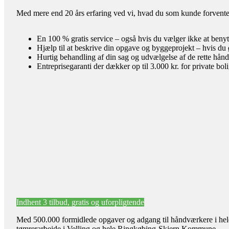
Med mere end 20 års erfaring ved vi, hvad du som kunde forventer 
En 100 % gratis service – også hvis du vælger ikke at benyt
Hjælp til at beskrive din opgave og byggeprojekt – hvis du 
Hurtig behandling af din sag og udvælgelse af de rette hån
Entreprisegaranti der dækker op til 3.000 kr. for private bol
Indhent 3 tilbud, gratis og uforpligtende
Med 500.000 formidlede opgaver og adgang til håndværkere i hele l
tømrerarbejde i Velling og hele Ringkøbing-Skjern Kommune.