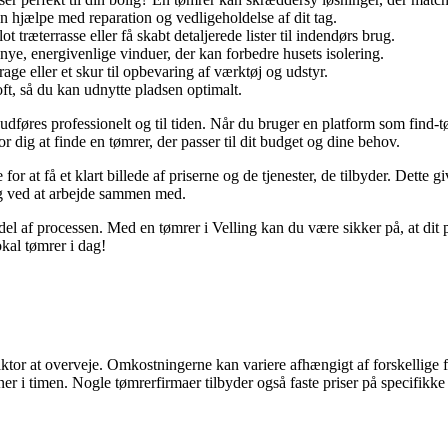
 hjælpe med reparation og vedligeholdelse af dit tag.
t træterrasse eller få skabt detaljerede lister til indendørs brug.
ye, energivenlige vinduer, der kan forbedre husets isolering.
age eller et skur til opbevaring af værktøj og udstyr.
loft, så du kan udnytte pladsen optimalt.
ekt udføres professionelt og til tiden. Når du bruger en platform som fin
or dig at finde en tømrer, der passer til dit budget og dine behov.
 for at få et klart billede af priserne og de tjenester, de tilbyder. Dett
ryg ved at arbejde sammen med.
del af processen. Med en tømrer i Velling kan du være sikker på, at di
kal tømrer i dag!
 faktor at overveje. Omkostningerne kan variere afhængigt af forskellige 
er i timen. Nogle tømrerfirmaer tilbyder også faste priser på specifikke