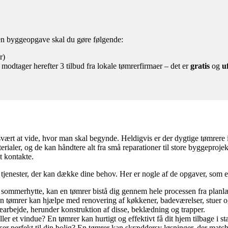
å en byggeopgave skal du gøre følgende:
r)
 modtager herefter 3 tilbud fra lokale tømrerfirmaer – det er
gratis
og
u
vært at vide, hvor man skal begynde. Heldigvis er der dygtige tømrere 
aterialer, og de kan håndtere alt fra små reparationer til store byggepr
t kontakte.
e tjenester, der kan dække dine behov. Her er nogle af de opgaver, som
 sommerhytte, kan en tømrer bistå dig gennem hele processen fra planlæ
 En tømrer kan hjælpe med renovering af køkkener, badeværelser, stuer 
ræarbejde, herunder konstruktion af disse, beklædning og trapper.
ller et vindue? En tømrer kan hurtigt og effektivt få dit hjem tilbage i st
ser perfekt til din bolig? En tømrer kan skræddersy løsninger, der matc