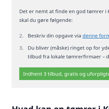
Det er nemt at finde en god tømrer i 
skal du gøre følgende:
Beskriv din opgave via
denne for
Du bliver (måske) ringet op for y
tilbud fra lokale tømrerfirmaer – 
Indhent 3 tilbud, gratis og uforplig
Hvad kan en tømrer i 