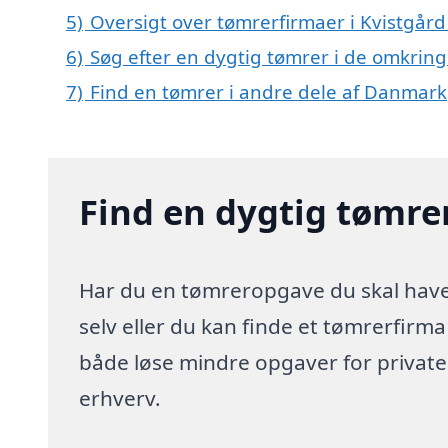
5)
Oversigt over tømrerfirmaer i Kvistgår
6)
Søg efter en dygtig tømrer i de omkring
7)
Find en tømrer i andre dele af Danmark
Find en dygtig tømrer
Har du en tømreropgave du skal have 
selv eller du kan finde et tømrerfirm
både løse mindre opgaver for privat
erhverv.