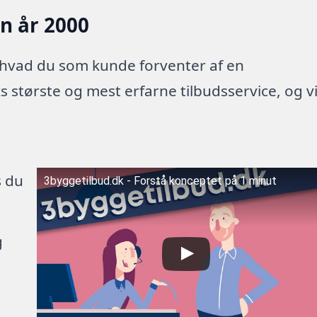
en år 2000
 hvad du som kunde forventer af en
 største og mest erfarne tilbudsservice, og v
s du
3byggetilbud.dk - Forstå konceptet på 1 minut
g