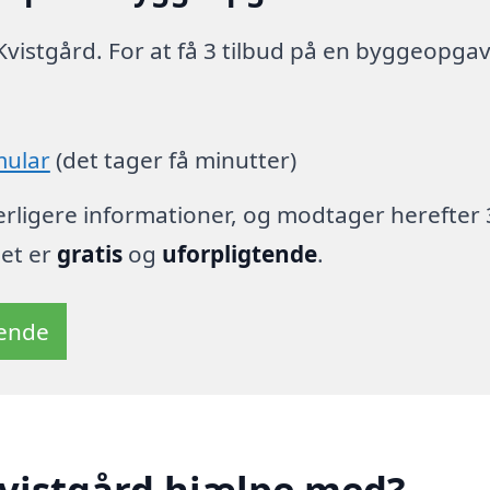
Kvistgård. For at få 3 tilbud på en byggeopga
mular
(det tager få minutter)
derligere informationer, og modtager herefter 
det er
gratis
og
uforpligtende
.
tende
Kvistgård hjælpe med?