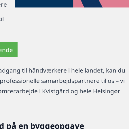
ere
il
tende
dgang til håndværkere i hele landet, kan du
rofessionelle samarbejdspartnere til os – vi
ømrerarbejde i Kvistgård og hele Helsingør
ud på en byggeopgave