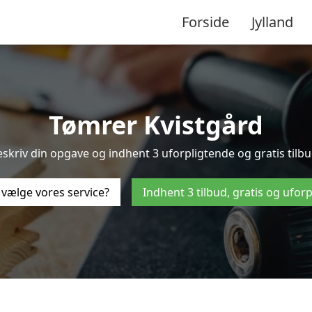
Forside
Jylland
Tømrer Kvistgård
skriv din opgave og indhent 3 uforpligtende og gratis tilbud
 vælge vores service?
Indhent 3 tilbud, gratis og ufor