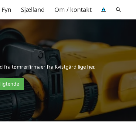
Fyn
Sjælland
Om / kontakt
 fra tømrerfirmaer fra Kvistgård lige her.
pligtende