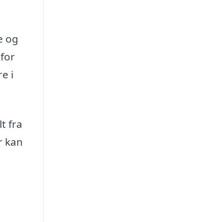
e og
for
e i
t fra
r kan