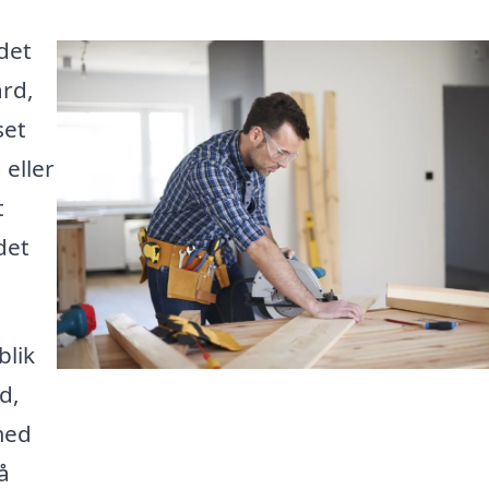
det
ård,
set
eller
t
det
blik
d,
med
å