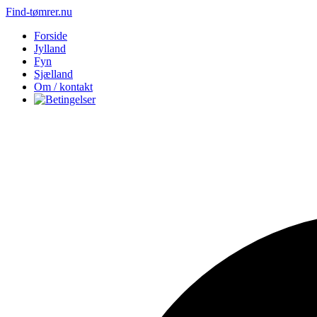
Find-tømrer.nu
Forside
Jylland
Fyn
Sjælland
Om / kontakt