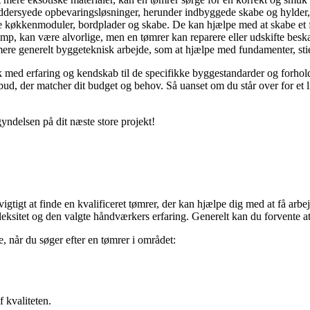
ersyede opbevaringsløsninger, herunder indbyggede skabe og hylder, 
 køkkenmoduler, bordplader og skabe. De kan hjælpe med at skabe et fu
p, kan være alvorlige, men en tømrer kan reparere eller udskifte beskad
re generelt byggeteknisk arbejde, som at hjælpe med fundamenter, sti
lk med erfaring og kendskab til de specifikke byggestandarder og forho
ud, der matcher dit budget og behov. Så uanset om du står over for et l
gyndelsen på dit næste store projekt!
vigtigt at finde en kvalificeret tømrer, der kan hjælpe dig med at få arb
leksitet og den valgte håndværkers erfaring. Generelt kan du forvente a
de, når du søger efter en tømrer i området:
f kvaliteten.