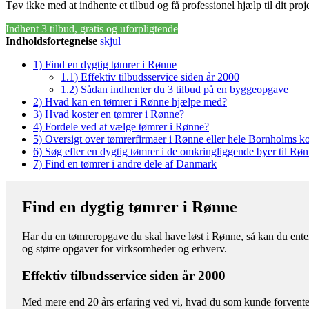
Tøv ikke med at indhente et tilbud og få professionel hjælp til dit proj
Indhent 3 tilbud, gratis og uforpligtende
Indholdsfortegnelse
skjul
1)
Find en dygtig tømrer i Rønne
1.1)
Effektiv tilbudsservice siden år 2000
1.2)
Sådan indhenter du 3 tilbud på en byggeopgave
2)
Hvad kan en tømrer i Rønne hjælpe med?
3)
Hvad koster en tømrer i Rønne?
4)
Fordele ved at vælge tømrer i Rønne?
5)
Oversigt over tømrerfirmaer i Rønne eller hele Bornholms
6)
Søg efter en dygtig tømrer i de omkringliggende byer til Rø
7)
Find en tømrer i andre dele af Danmark
Find en dygtig tømrer i Rønne
Har du en tømreropgave du skal have løst i Rønne, så kan du enten
og større opgaver for virksomheder og erhverv.
Effektiv tilbudsservice siden år 2000
Med mere end 20 års erfaring ved vi, hvad du som kunde forventer 