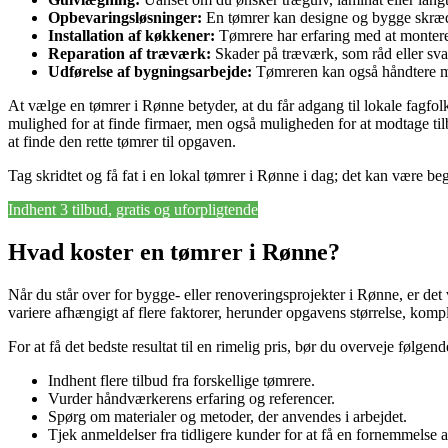
Opbevaringsløsninger:
En tømrer kan designe og bygge skrædd
Installation af køkkener:
Tømrere har erfaring med at montere
Reparation af træværk:
Skader på træværk, som råd eller svam
Udførelse af bygningsarbejde:
Tømreren kan også håndtere me
At vælge en tømrer i Rønne betyder, at du får adgang til lokale fagfo
mulighed for at finde firmaer, men også muligheden for at modtage tilb
at finde den rette tømrer til opgaven.
Tag skridtet og få fat i en lokal tømrer i Rønne i dag; det kan være be
Indhent 3 tilbud, gratis og uforpligtende
Hvad koster en tømrer i Rønne?
Når du står over for bygge- eller renoveringsprojekter i Rønne, er det 
variere afhængigt af flere faktorer, herunder opgavens størrelse, komp
For at få det bedste resultat til en rimelig pris, bør du overveje følgen
Indhent flere tilbud fra forskellige tømrere.
Vurder håndværkerens erfaring og referencer.
Spørg om materialer og metoder, der anvendes i arbejdet.
Tjek anmeldelser fra tidligere kunder for at få en fornemmelse a