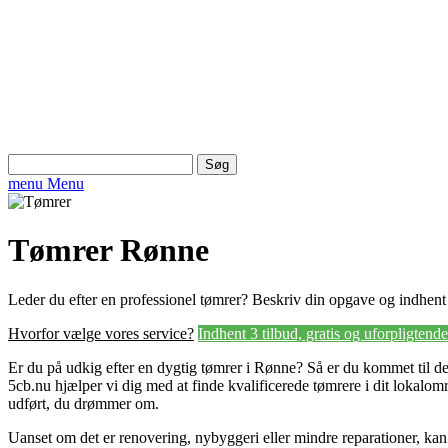
Søg
efter:
menu
Menu
Tømrer Rønne
Leder du efter en professionel tømrer? Beskriv din opgave og indhent 3
Hvorfor vælge vores service?
Indhent 3 tilbud, gratis og uforpligtende
Er du på udkig efter en dygtig tømrer i Rønne? Så er du kommet til det
5cb.nu hjælper vi dig med at finde kvalificerede tømrere i dit lokalom
udført, du drømmer om.
Uanset om det er renovering, nybyggeri eller mindre reparationer, kan v