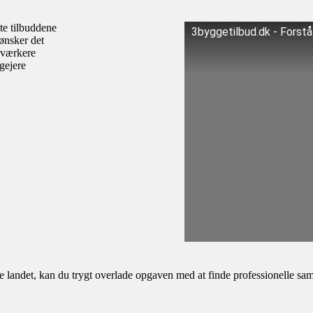
te tilbuddene
3byggetilbud.dk - Forst
ønsker det
dværkere
igejere
andet, kan du trygt overlade opgaven med at finde professionelle samar