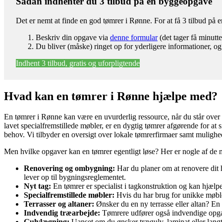
Sådan indhenter du 3 tilbud på en byggeopgave
Det er nemt at finde en god tømrer i Rønne. For at få 3 tilbud på
Beskriv din opgave via
denne formular
(det tager få minutte
Du bliver (måske) ringet op for yderligere informationer, og
Indhent 3 tilbud, gratis og uforpligtende
Hvad kan en tømrer i Rønne hjælpe med?
En tømrer i Rønne kan være en uvurderlig ressource, når du står over f
lavet specialfremstillede møbler, er en dygtig tømrer afgørende for at s
behov. Vi tilbyder en oversigt over lokale tømrerfirmaer samt mulighede
Men hvilke opgaver kan en tømrer egentligt løse? Her er nogle af de
Renovering og ombygning:
Har du planer om at renovere dit 
lever op til bygningsreglementet.
Nyt tag:
En tømrer er specialist i tagkonstruktion og kan hjælpe 
Specialfremstillede møbler:
Hvis du har brug for unikke møbler
Terrasser og altaner:
Ønsker du en ny terrasse eller altan? En
Indvendig træarbejde:
Tømrere udfører også indvendige opgav
Gulvlægning:
Uanset om du ønsker trægulv, laminat eller langt