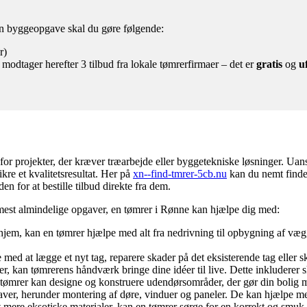
 en byggeopgave skal du gøre følgende:
r)
 modtager herefter 3 tilbud fra lokale tømrerfirmaer – det er
gratis
og
u
or projekter, der kræver træarbejde eller byggetekniske løsninger. Uans
ikre et kvalitetsresultat. Her på
xn--find-tmrer-5cb.nu
kan du nemt finde
n for at bestille tilbud direkte fra dem.
 mest almindelige opgaver, en tømrer i Rønne kan hjælpe dig med:
hjem, kan en tømrer hjælpe med alt fra nedrivning til opbygning af væg
med at lægge et nyt tag, reparere skader på det eksisterende tag eller sk
, kan tømrerens håndværk bringe dine idéer til live. Dette inkluderer s
 tømrer kan designe og konstruere udendørsområder, der gør din bolig me
er, herunder montering af døre, vinduer og paneler. De kan hjælpe med
 mere eksotiske materialer, kan en tømrer sørge for en korrekt og smuk