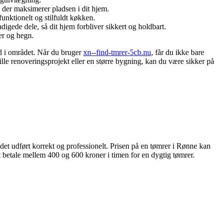
der maksimerer pladsen i dit hjem.
nktionelt og stilfuldt køkken.
igede dele, så dit hjem forbliver sikkert og holdbart.
er og hegn.
ld i området. Når du bruger
xn--find-tmrer-5cb.nu
, får du ikke bare
ille renoveringsprojekt eller en større bygning, kan du være sikker på
ejdet udført korrekt og professionelt. Prisen på en tømrer i Rønne kan
t betale mellem 400 og 600 kroner i timen for en dygtig tømrer.